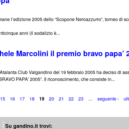
opa
timane l’edizione 2005 dello “Scopone Neroazzurro”, torneo di sc
ticinque anni (il sodalizio è...
ele Marcolini il premio bravo papa’ 
ll’Atalanta Club Valgandino del 19 febbraio 2005 ha deciso di as
“BRAVO PAPA’ 2005”. Il riconoscimento, che consiste in...
15
16
17
18
19
20
21
22
23
…
seguente ›
ul
Su gandino.it trovi: