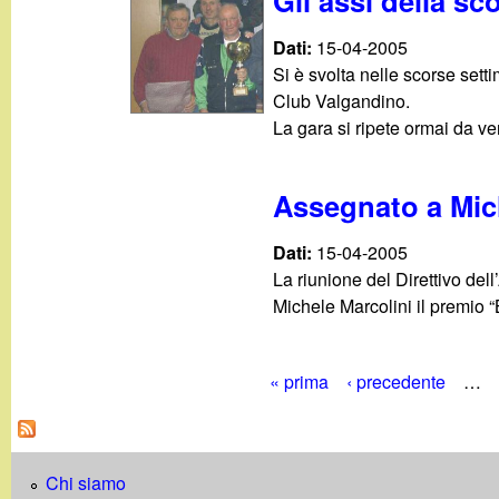
Gli assi della sc
Dati:
15-04-2005
Si è svolta nelle scorse set
Club Valgandino.
La gara si ripete ormai da ven
Assegnato a Mich
Dati:
15-04-2005
La riunione del Direttivo de
Michele Marcolini il premio 
« prima
‹ precedente
…
P
a
Chi siamo
g