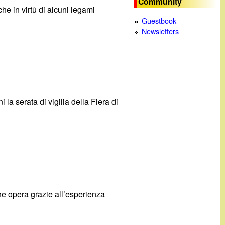
Community
e in virtù di alcuni legami
c
Guestbook
Newsletters
a
la serata di vigilia della Fiera di
 che opera grazie all’esperienza