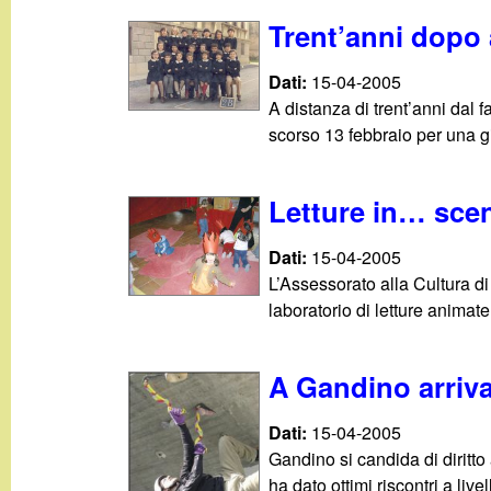
t
Trent’anni dopo
Dati:
15-04-2005
A distanza di trent’anni dal f
scorso 13 febbraio per una gi
Letture in… sce
Dati:
15-04-2005
L’Assessorato alla Cultura d
laboratorio di letture animat
A Gandino arriva
Dati:
15-04-2005
Gandino si candida di diritto 
ha dato ottimi riscontri a livel