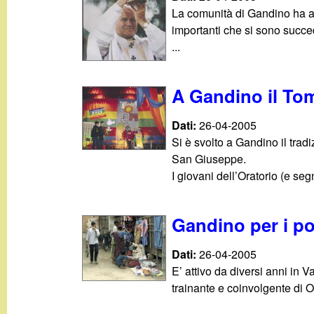
g
La comunità di Gandino ha ac
importanti che si sono succed
a
...
n
A Gandino il To
d
Dati:
26-04-2005
Si è svolto a Gandino il trad
i
San Giuseppe.
I giovani dell’Oratorio (e se
n
o
Gandino per i pov
.
Dati:
26-04-2005
E’ attivo da diversi anni in V
i
trainante e coinvolgente di O