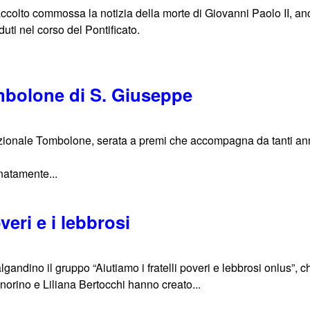
colto commossa la notizia della morte di Giovanni Paolo II, anch
uti nel corso del Pontificato.
mbolone di S. Giuseppe
izionale Tombolone, serata a premi che accompagna da tanti anni 
gnatamente...
eri e i lebbrosi
algandino il gruppo “Aiutiamo i fratelli poveri e lebbrosi onlus”,
norino e Liliana Bertocchi hanno creato...