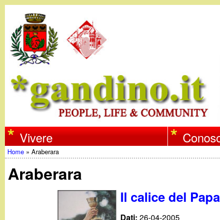
w
Vivere
Conosc
Home
»
Araberara
w
Tu
Araberara
w
sei
Il calice del Pa
qui
.
Dati:
26-04-2005