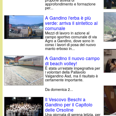
approfondimento e formazione
per...
A Gandino l'erba è più
verde: arriva il sintetico al
comunale
Mezzi di lavoro in azione al
campo sportivo comunale di via
Agro a Gandino, dove sono in
corso i lavori di posa del nuovo
manto erboso in...
A Gandino il nuovo campo
di beach volley!
È stata un'estate impegnativa per
i volontari della Pallavolo
Valgandino Asd, ma il risultato è
certamente importante.
Da domenica 2...
Il Vescovo Beschi a
Gandino per il Capitolo
delle Orsoline
Una giornata di serena letizia, per