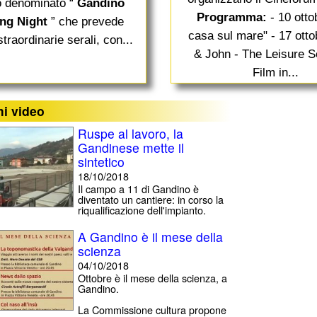
o denominato “
Gandino
Programma:
- 10 otto
ng Night
” che prevede
casa sul mare" - 17 ottob
traordinarie serali, con...
& John - The Leisure S
Film in...
mi video
Ruspe al lavoro, la
Gandinese mette il
sintetico
18/10/2018
Il campo a 11 di Gandino è
diventato un cantiere: in corso la
riqualificazione dell'impianto.
A Gandino è il mese della
scienza
04/10/2018
Ottobre è il mese della scienza, a
Gandino.
La Commissione cultura propone