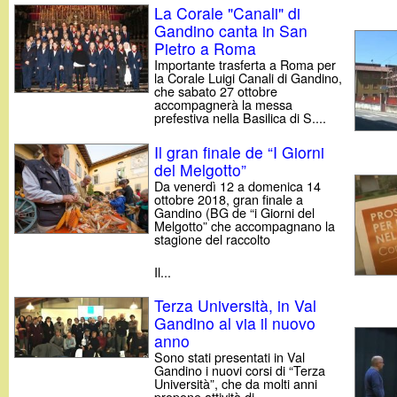
La Corale "Canali" di
Gandino canta in San
Pietro a Roma
Importante trasferta a Roma per
la Corale Luigi Canali di Gandino,
che sabato 27 ottobre
accompagnerà la messa
prefestiva nella Basilica di S....
Il gran finale de “I Giorni
del Melgotto”
Da venerdì 12 a domenica 14
ottobre 2018, gran finale a
Gandino (BG de “i Giorni del
Melgotto” che accompagnano la
stagione del raccolto
Il...
Terza Università, in Val
Gandino al via il nuovo
anno
Sono stati presentati in Val
Gandino i nuovi corsi di “Terza
Università”, che da molti anni
propone attività di