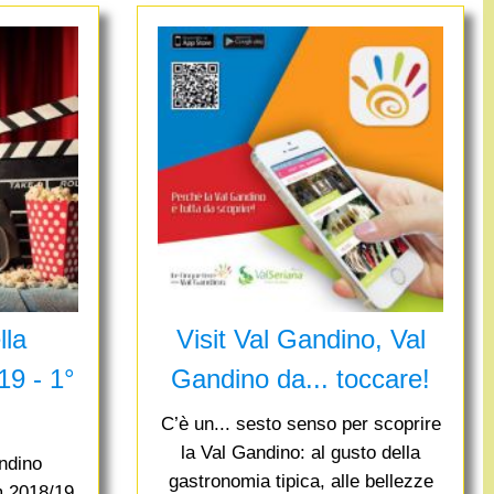
c
a
lla
Visit Val Gandino, Val
19 - 1°
Gandino da... toccare!
C’è un... sesto senso per scoprire
la Val Gandino: al gusto della
ndino
gastronomia tipica, alle bellezze
m 2018/19