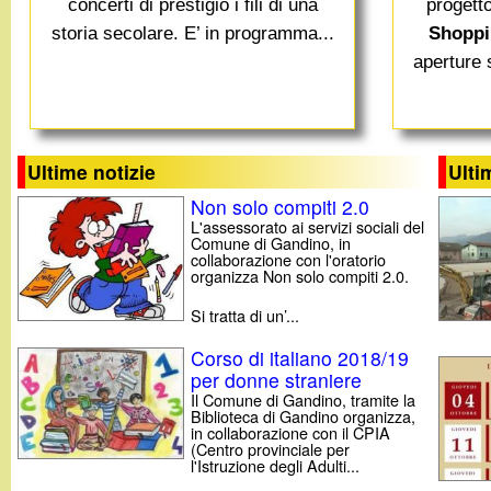
t
concerti di prestigio i fili di una
progett
storia secolare. E’ in programma...
Shoppi
aperture s
Ultime notizie
Ulti
Non solo compiti 2.0
L'assessorato ai servizi sociali del
Comune di Gandino, in
collaborazione con l'oratorio
organizza Non solo compiti 2.0.
Si tratta di un’...
Corso di italiano 2018/19
per donne straniere
Il Comune di Gandino, tramite la
Biblioteca di Gandino organizza,
in collaborazione con il CPIA
(Centro provinciale per
l'Istruzione degli Adulti...