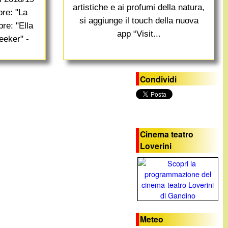
artistiche e ai profumi della natura,
bre: "La
si aggiunge il touch della nuova
re: "Ella
app “Visit...
eeker" -
Condividi
Cinema teatro
Loverini
Meteo