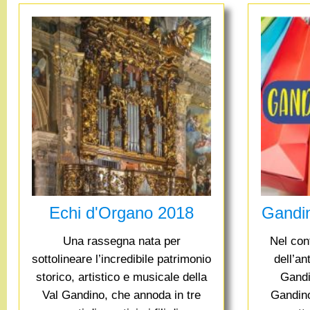
g
a
n
d
i
n
o
Echi d'Organo 2018
Gandi
Una rassegna nata per
Nel con
.
sottolineare l’incredibile patrimonio
dell’an
i
storico, artistico e musicale della
Gandi
Val Gandino, che annoda in tre
Gandin