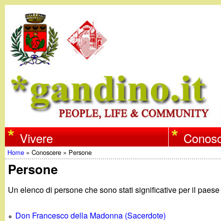
w
Vivere
Conosc
Home
»
Conoscere
»
Persone
w
Tu
Persone
w
sei
Un elenco di persone che sono stati significative per il paes
qui
.
Don Francesco della Madonna (Sacerdote)