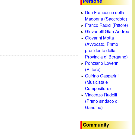
Persone
c
Don Francesco della
Madonna (Sacerdote)
a
Franco Radici (Pittore)
Giovanelli Gian Andrea
Giovanni Motta
(Avvocato, Primo
presidente della
Provincia di Bergamo)
Ponziano Loverini
(Pittore)
Quirino Gasparini
(Musicista e
Compositore)
Vincenzo Rudelli
(Primo sindaco di
Gandino)
Community