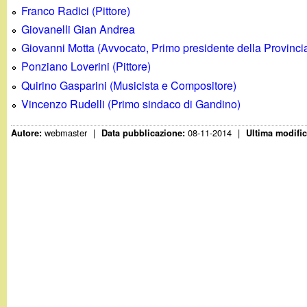
g
Franco Radici (Pittore)
Giovanelli Gian Andrea
a
Giovanni Motta (Avvocato, Primo presidente della Provinc
Ponziano Loverini (Pittore)
n
Quirino Gasparini (Musicista e Compositore)
Vincenzo Rudelli (Primo sindaco di Gandino)
d
webmaster
|
08-11-2014
|
Autore:
Data pubblicazione:
Ultima modifi
i
n
o
.
i