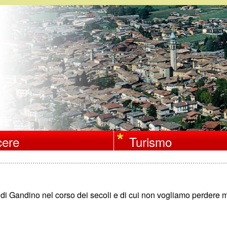
Salta
al
contenuto
principale
ere
Turismo
e di Gandino nel corso dei secoli e di cui non vogliamo perdere