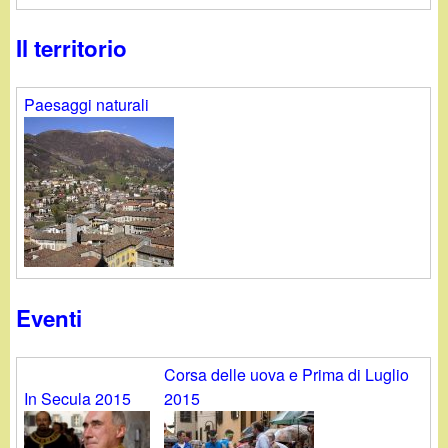
d
c
i
Il territorio
a
n
Paesaggi naturali
o
.
i
t
Eventi
Corsa delle uova e Prima di Luglio
In Secula 2015
2015