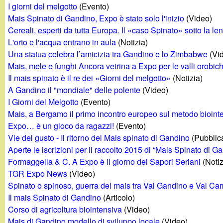
I giorni del melgotto
(Evento)
g
Mais Spinato di Gandino, Expo è stato solo l'inizio
(Video)
Cereali, esperti da tutta Europa. Il «caso Spinato» sotto la len
a
L'orto e l'acqua entrano in aula
(Notizia)
Una statua celebra l’amicizia tra Gandino e lo Zimbabwe
(Vi
n
Mais, mele e funghi Ancora vetrina a Expo per le valli orobic
Il mais spinato è il re dei «Giorni del melgotto»
(Notizia)
d
A Gandino il "mondiale" delle polente
(Video)
I Giorni del Melgotto
(Evento)
i
Mais, a Bergamo il primo incontro europeo sul metodo bioint
Expo… è un gioco da ragazzi!
(Evento)
n
Vie del gusto - Il ritorno del Mais spinato di Gandino
(Pubblic
Aperte le iscrizioni per il raccolto 2015 di “Mais Spinato di G
o
Formaggella & C. A Expo è il giorno dei Sapori Seriani
(Notiz
TGR Expo News
(Video)
.
Spinato o spinoso, guerra del mais tra Val Gandino e Val C
Il mais Spinato di Gandino
(Articolo)
i
Corso di agricoltura biointensiva
(Video)
Mais di Gandino modello di sviluppo locale
(Video)