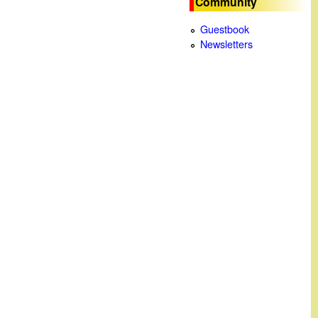
Community
c
Guestbook
Newsletters
a