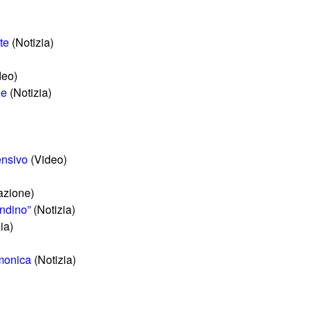
te
(Notizia)
deo)
he
(Notizia)
ensivo
(Video)
azione)
andino”
(Notizia)
ia)
amonica
(Notizia)