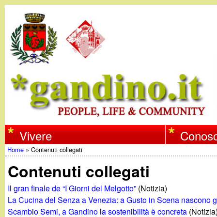
w
Vivere
Conosc
Home
»
Contenuti collegati
w
Tu
Contenuti collegati
w
sei
Il gran finale de “I Giorni del Melgotto”
(Notizia)
qui
La Cucina del Senza a Venezia: a Gusto in Scena nascono gl
.
Scambio Semi, a Gandino la sostenibilità è concreta
(Notizia