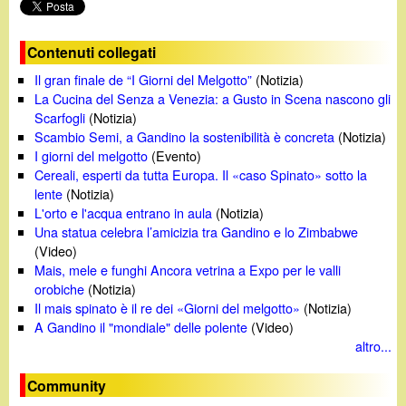
e
o
Contenuti collegati
Il gran finale de “I Giorni del Melgotto”
(Notizia)
La Cucina del Senza a Venezia: a Gusto in Scena nascono gli
Scarfogli
(Notizia)
Scambio Semi, a Gandino la sostenibilità è concreta
(Notizia)
I giorni del melgotto
(Evento)
Cereali, esperti da tutta Europa. Il «caso Spinato» sotto la
lente
(Notizia)
L'orto e l'acqua entrano in aula
(Notizia)
Una statua celebra l’amicizia tra Gandino e lo Zimbabwe
(Video)
Mais, mele e funghi Ancora vetrina a Expo per le valli
orobiche
(Notizia)
Il mais spinato è il re dei «Giorni del melgotto»
(Notizia)
A Gandino il "mondiale" delle polente
(Video)
altro...
Community