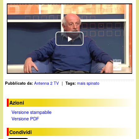
d
c
i
a
n
o
P
.
l
i
a
Antenna 2 TV
|
mais spinato
Pubblicato da:
Tags:
y
t
V
Azioni
Versione stampabile
i
Versione PDF
d
Condividi