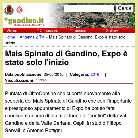
Salta
C
F
e
al
r
o
contenuto
c
Vivere
Conoscere
Turismo
Gallery
w
Home
»
Antenna 2 TV
»
Mais Spinato di Gandino, Expo è stato solo
principale
a
r
Tu
l'inizio
w
m
Mais Spinato di Gandino, Expo è
sei
stato solo l'inizio
w
d
qui
i
25/05/2016
|
2016
|
Data pubblicazione:
Categoria:
.
11779
Visualizzazioni:
r
g
Puntata di OltreConfine che ci porta nuovamente alla
i
scoperta del Mais Spinato di Gandino che con l'importante
a
e prestigioso appuntamento di Expo ha potuto farsi
c
conoscere ancora di più al di fuori dei "confini" della Val
e
n
Gandino e della Valle Seriana. Ospiti in studio Filippo
Servalli e Antonio Rottigni.
r