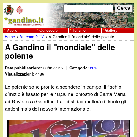
Salta
C
F
e
al
r
o
contenuto
c
Vivere
Conoscere
Turismo
Gallery
w
Home
»
Antenna 2 TV
»
A Gandino il "mondiale" delle polente
principale
a
r
Tu
A Gandino il "mondiale" delle
w
m
polente
sei
w
d
qui
30/09/2015
|
2015
|
Data pubblicazione:
Categoria:
i
4186
Visualizzazioni:
.
r
Le polente sono pronte a scendere in campo. Il fischio
g
d’inizio è fissato per le 18,30 nel chiostro di Santa Maria
i
ad Ruviales a Gandino. La «disfida» metterà di fronte gli
a
c
antichi mais del network internazionale.
e
n
r