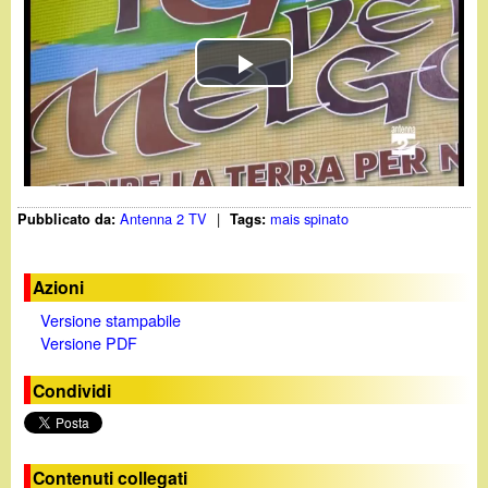
d
c
i
a
P
n
l
o
a
.
Antenna 2 TV
|
mais spinato
Pubblicato da:
Tags:
y
i
V
Azioni
t
Versione stampabile
i
Versione PDF
d
Condividi
e
o
Contenuti collegati