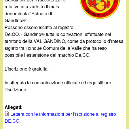
d
c
relativo alla varietà di mais
i
denominata “Spinato di
a
Gandino®”.
n
Possono essere iscritte al registro
De.CO. - Gandino® tutte le coltivazioni effettuate nel
o
territorio della VAL GANDINO, come da protocollo d’intesa
siglato tra i cinque Comuni della Valle che ha reso
.
possibile l’estensione del marchio De.CO.
i
L’iscrizione è gratuita.
t
In allegato la comunicazione ufficiale e i requisiti per
l'iscrizione.
Allegati:
Lettera con le informazioni per l'iscrizione al registro
DE.CO