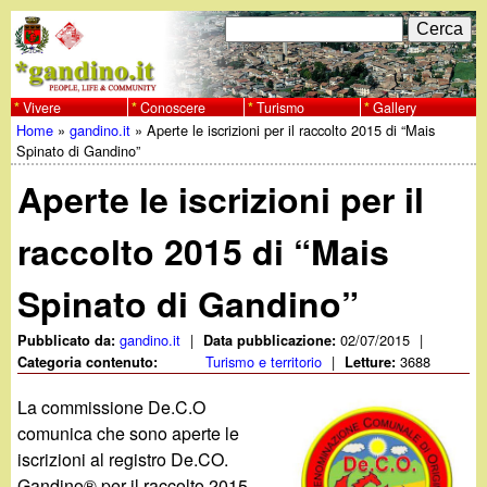
Salta
C
F
e
al
r
o
contenuto
c
Vivere
Conoscere
Turismo
Gallery
w
Home
»
gandino.it
»
Aperte le iscrizioni per il raccolto 2015 di “Mais
principale
a
r
Tu
Spinato di Gandino”
w
m
Aperte le iscrizioni per il
sei
w
d
qui
raccolto 2015 di “Mais
i
.
Spinato di Gandino”
r
g
i
gandino.it
|
02/07/2015
|
Pubblicato da:
Data pubblicazione:
Turismo e territorio
|
3688
Categoria contenuto:
Letture:
a
c
La commissione De.C.O
e
n
comunica che sono aperte le
iscrizioni al registro De.CO.
r
Gandino® per il raccolto 2015