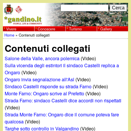
Salta
C
F
e
al
r
o
contenuto
c
Vivere
Conoscere
Turismo
Gallery
w
Home
»
Contenuti collegati
principale
a
r
Tu
w
Contenuti collegati
m
sei
w
d
Salone della Valle, ancora polemica
(Video)
qui
Sulla vicenda degli estintori il sindaco Castelli replica a
i
.
Ongaro
(Video)
Ongaro invia segnalazione all'Asl
(Video)
r
g
Sindaco Castelli risponde su strada Farno
(Video)
i
Monte Farno: Ongaro scrive al Prefetto
(Video)
a
Strada Farno: sindaco Castelli dice accordi non rispettati
c
(Video)
e
n
Strada Monte Farno: Ongaro dice il comune poteva fare
qualcosa
(Video)
r
Targhe sotto controllo in Valgandino
(Video)