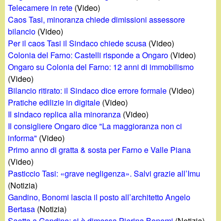
d
Telecamere in rete
(Video)
c
i
Caos Tasi, minoranza chiede dimissioni assessore
a
bilancio
(Video)
n
Per il caos Tasi il Sindaco chiede scusa
(Video)
Colonia del Farno: Castelli risponde a Ongaro
(Video)
o
Ongaro su Colonia del Farno: 12 anni di immobilismo
(Video)
.
Bilancio ritirato: il Sindaco dice errore formale
(Video)
Pratiche edilizie in digitale
(Video)
i
Il sindaco replica alla minoranza
(Video)
Il consigliere Ongaro dice "La maggioranza non ci
t
informa"
(Video)
Primo anno di gratta & sosta per Farno e Valle Piana
(Video)
Pasticcio Tasi: «grave negligenza». Salvi grazie all’Imu
(Notizia)
Gandino, Bonomi lascia il posto all’architetto Angelo
Bertasa
(Notizia)
Saetta a Gandino: si è dimessa Pierina Bonomi
(Notizia)