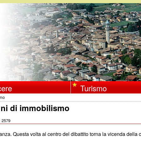
Salta
al
contenuto
principale
ere
Turismo
smo
nni di immobilismo
2579
:
a. Questa volta al centro del dibattito torna la vicenda della 