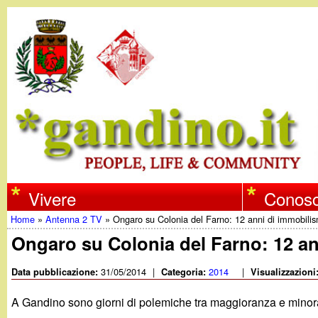
w
Vivere
Conosc
Home
»
Antenna 2 TV
»
Ongaro su Colonia del Farno: 12 anni di immobili
w
Tu
Ongaro su Colonia del Farno: 12 a
w
sei
31/05/2014
|
2014
|
Data pubblicazione:
Categoria:
Visualizzazioni
qui
.
A Gandino sono giorni di polemiche tra maggioranza e minoranz