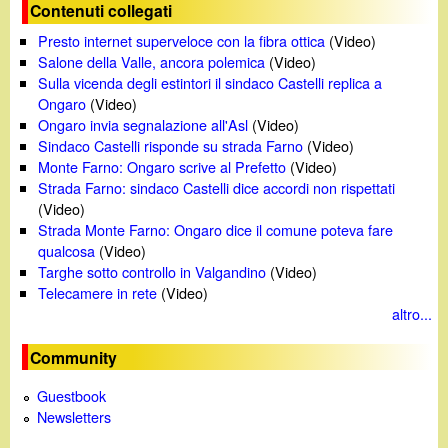
o
Contenuti collegati
Presto internet superveloce con la fibra ottica
(Video)
Salone della Valle, ancora polemica
(Video)
Sulla vicenda degli estintori il sindaco Castelli replica a
Ongaro
(Video)
Ongaro invia segnalazione all'Asl
(Video)
Sindaco Castelli risponde su strada Farno
(Video)
Monte Farno: Ongaro scrive al Prefetto
(Video)
Strada Farno: sindaco Castelli dice accordi non rispettati
(Video)
Strada Monte Farno: Ongaro dice il comune poteva fare
qualcosa
(Video)
Targhe sotto controllo in Valgandino
(Video)
Telecamere in rete
(Video)
altro...
Community
Guestbook
Newsletters