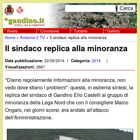
Salta
C
F
e
al
r
o
contenuto
c
Vivere
Conoscere
Turismo
Gallery
w
Home
»
Antenna 2 TV
»
Il sindaco replica alla minoranza
principale
a
r
Tu
Il sindaco replica alla minoranza
w
m
sei
22/05/2014
|
2014
|
Data pubblicazione:
Categoria:
w
d
2667
qui
Visualizzazioni:
i
.
"Diamo regolarmente informazioni alla minoranza, non
r
vedo dove stiano i problemi": questa, in estrema sintesi, la
g
replica del sindaco di Gandino Elio Castelli al gruppo di
i
minoranza della Lega Nord che con il consigliere Marco
a
c
Ongaro, nei giorni scorsi, era andato all'attacco
dell'Amministrazione.
e
n
r