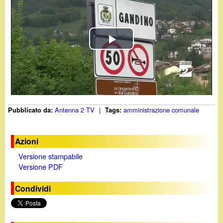
d
c
i
a
n
P
o
l
.
a
Antenna 2 TV
|
amministrazione comunale
Pubblicato da:
Tags:
y
i
V
t
Azioni
Versione stampabile
i
Versione PDF
d
Condividi
e