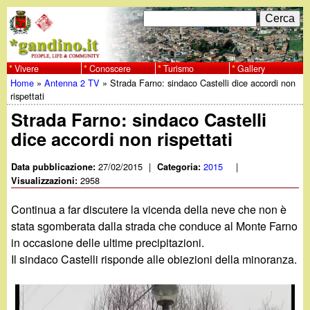
Salta
C
F
e
al
r
o
contenuto
c
Vivere
Conoscere
Turismo
Gallery
w
Home
»
Antenna 2 TV
»
Strada Farno: sindaco Castelli dice accordi non
principale
a
r
Tu
rispettati
w
m
Strada Farno: sindaco Castelli
sei
dice accordi non rispettati
w
d
qui
i
27/02/2015
|
2015
|
Data pubblicazione:
Categoria:
.
2958
Visualizzazioni:
r
g
Continua a far discutere la vicenda della neve che non è
i
stata sgomberata dalla strada che conduce al Monte Farno
a
in occasione delle ultime precipitazioni.
c
Il sindaco Castelli risponde alle obiezioni della minoranza.
e
n
r