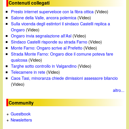
o
Contenuti collegati
Presto internet superveloce con la fibra ottica
(Video)
Salone della Valle, ancora polemica
(Video)
Sulla vicenda degli estintori il sindaco Castelli replica a
Ongaro
(Video)
Ongaro invia segnalazione all'Asl
(Video)
Sindaco Castelli risponde su strada Farno
(Video)
Monte Farno: Ongaro scrive al Prefetto
(Video)
Strada Monte Farno: Ongaro dice il comune poteva fare
qualcosa
(Video)
Targhe sotto controllo in Valgandino
(Video)
Telecamere in rete
(Video)
Caos Tasi, minoranza chiede dimissioni assessore bilancio
(Video)
altro...
Community
Guestbook
Newsletters