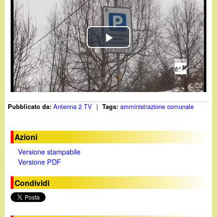
d
c
i
a
n
P
o
l
.
a
Antenna 2 TV
|
amministrazione comunale
Pubblicato da:
Tags:
y
i
V
t
Azioni
Versione stampabile
i
Versione PDF
d
Condividi
e