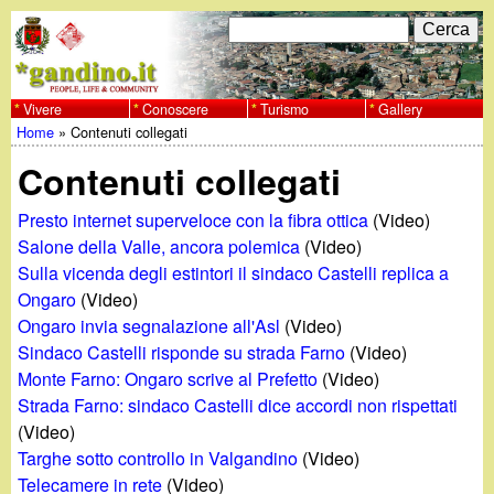
Salta
C
F
e
al
r
o
contenuto
c
Vivere
Conoscere
Turismo
Gallery
w
Home
»
Contenuti collegati
principale
a
r
Tu
w
Contenuti collegati
m
sei
w
d
Presto internet superveloce con la fibra ottica
(Video)
qui
Salone della Valle, ancora polemica
(Video)
i
.
Sulla vicenda degli estintori il sindaco Castelli replica a
Ongaro
(Video)
r
g
Ongaro invia segnalazione all'Asl
(Video)
i
Sindaco Castelli risponde su strada Farno
(Video)
a
Monte Farno: Ongaro scrive al Prefetto
(Video)
c
Strada Farno: sindaco Castelli dice accordi non rispettati
e
n
(Video)
Targhe sotto controllo in Valgandino
(Video)
r
Telecamere in rete
(Video)