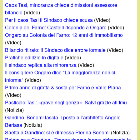
d
Caos Tasi, minoranza chiede dimissioni assessore
c
i
bilancio
(Video)
a
Per il caos Tasi il Sindaco chiede scusa
(Video)
n
Colonia del Farno: Castelli risponde a Ongaro
(Video)
Ongaro su Colonia del Farno: 12 anni di immobilismo
o
(Video)
Bilancio ritirato: il Sindaco dice errore formale
(Video)
.
Pratiche edilizie in digitale
(Video)
Il sindaco replica alla minoranza
(Video)
i
Il consigliere Ongaro dice "La maggioranza non ci
informa"
(Video)
t
Primo anno di gratta & sosta per Farno e Valle Piana
(Video)
Pasticcio Tasi: «grave negligenza». Salvi grazie all’Imu
(Notizia)
Gandino, Bonomi lascia il posto all’architetto Angelo
Bertasa
(Notizia)
Saetta a Gandino: si è dimessa Pierina Bonomi
(Notizia)
Polemica a Gandino «Troppe risorse ferme: abbassate le