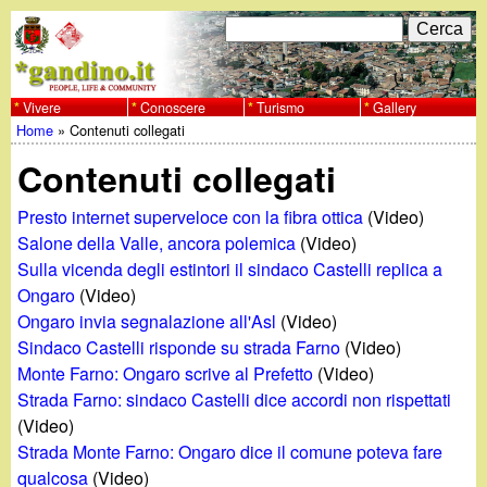
Salta
C
F
e
al
r
o
contenuto
c
Vivere
Conoscere
Turismo
Gallery
w
Home
»
Contenuti collegati
principale
a
r
Tu
w
Contenuti collegati
m
sei
w
d
Presto internet superveloce con la fibra ottica
(Video)
qui
Salone della Valle, ancora polemica
(Video)
i
.
Sulla vicenda degli estintori il sindaco Castelli replica a
Ongaro
(Video)
r
g
Ongaro invia segnalazione all'Asl
(Video)
i
Sindaco Castelli risponde su strada Farno
(Video)
a
Monte Farno: Ongaro scrive al Prefetto
(Video)
c
Strada Farno: sindaco Castelli dice accordi non rispettati
e
n
(Video)
Strada Monte Farno: Ongaro dice il comune poteva fare
r
qualcosa
(Video)