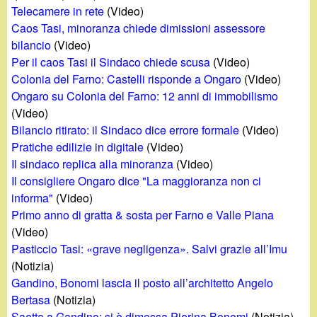
d
Telecamere in rete
(Video)
c
i
Caos Tasi, minoranza chiede dimissioni assessore
a
bilancio
(Video)
n
Per il caos Tasi il Sindaco chiede scusa
(Video)
Colonia del Farno: Castelli risponde a Ongaro
(Video)
o
Ongaro su Colonia del Farno: 12 anni di immobilismo
(Video)
.
Bilancio ritirato: il Sindaco dice errore formale
(Video)
Pratiche edilizie in digitale
(Video)
i
Il sindaco replica alla minoranza
(Video)
Il consigliere Ongaro dice "La maggioranza non ci
t
informa"
(Video)
Primo anno di gratta & sosta per Farno e Valle Piana
(Video)
Pasticcio Tasi: «grave negligenza». Salvi grazie all’Imu
(Notizia)
Gandino, Bonomi lascia il posto all’architetto Angelo
Bertasa
(Notizia)
Saetta a Gandino: si è dimessa Pierina Bonomi
(Notizia)