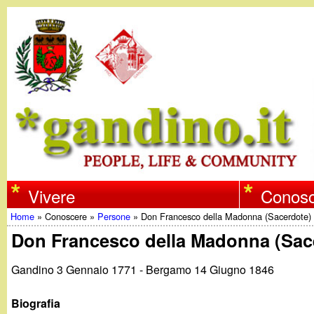
w
Vivere
Conosc
Home
»
Conoscere
»
Persone
»
Don Francesco della Madonna (Sacerdote)
w
Tu
Don Francesco della Madonna (Sac
w
sei
Gandino 3 Gennaio 1771 - Bergamo 14 Giugno 1846
qui
.
Biografia