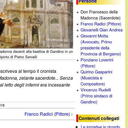
Persone
c
Don Francesco della
Madonna (Sacerdote)
a
Franco Radici (Pittore)
Giovanelli Gian Andrea
Giovanni Motta
(Avvocato, Primo
presidente della
donna davanti alla basilica di Gandino in un
Provincia di Bergamo)
ipinto di Pietro Servalli
Ponziano Loverini
(Pittore)
criveva al tempo il cronista
Quirino Gasparini
Madonna, zelante sacerdote... Senza
(Musicista e
Compositore)
 al letto degli infermi era incessante
Vincenzo Rudelli
(Primo sindaco di
Gandino)
016
Franco Radici (Pittore) ›
Contenuti collegati
Le iniziative in ricordo