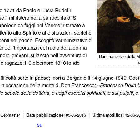
 1771 da Paolo e Lucia Rudelli.
 il ministero nella parrocchia di S.
poleonica fuggì nel Veneto; ritornato a
nto allo Spirito e alle situazioni storiche
senti nel paese. Escogitò varie iniziative di
nto dell’importanza del ruolo della donna
ndici giovani, si lanciò nell’avventura di
Don Francesco della Ma
d
lle ragazze: il 3 dicembre 1818 fondò
coltà sorte in paese; morì a Bergamo il 14 giugno 1846. Così s
e, in occasione della morte di Don Francesco: «
Francesco Della 
scuole della dottrina, e negli esercizi spirituali, e sui pulpiti, e
webmaster
|
05-06-2016
|
12-06-2
:
Data pubblicazione:
Ultima modifica:
su