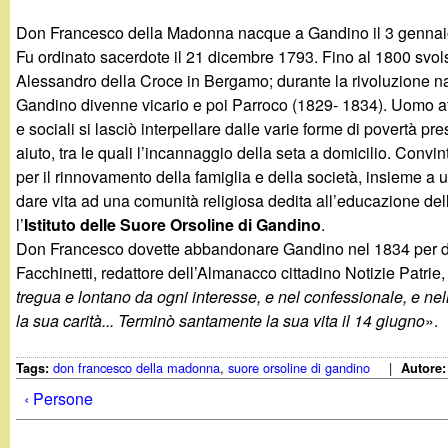
g
Don Francesco della Madonna nacque a Gandino il 3 gennaio
Fu ordinato sacerdote il 21 dicembre 1793. Fino al 1800 svolse
a
Alessandro della Croce in Bergamo; durante la rivoluzione na
Gandino divenne vicario e poi Parroco (1829- 1834). Uomo atte
n
e sociali si lasciò interpellare dalle varie forme di povertà pre
aiuto, tra le quali l’incannaggio della seta a domicilio. Convi
d
per il rinnovamento della famiglia e della società, insieme a u
dare vita ad una comunità religiosa dedita all’educazione de
i
l’
Istituto delle Suore Orsoline di Gandino
.
Don Francesco dovette abbandonare Gandino nel 1834 per diffi
n
Facchinetti, redattore dell’Almanacco cittadino Notizie Patri
tregua e lontano da ogni interesse, e nel confessionale, e nelle 
o
la sua carità... Terminò santamente la sua vita il 14 giugno
».
.
don francesco della madonna
,
suore orsoline di gandino
|
Tags:
Autore
i
‹ Persone