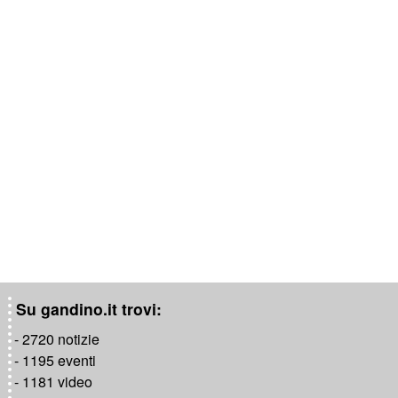
Su gandino.it trovi:
- 2720 notizie
- 1195 eventi
- 1181 video