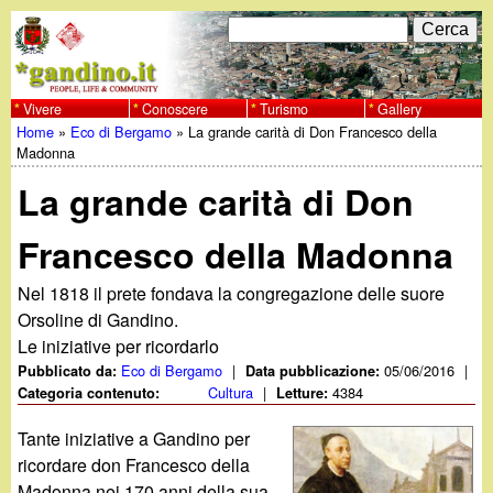
Salta
C
F
e
al
r
o
contenuto
c
Vivere
Conoscere
Turismo
Gallery
w
Home
»
Eco di Bergamo
»
La grande carità di Don Francesco della
principale
a
r
Tu
Madonna
w
m
La grande carità di Don
sei
w
d
qui
Francesco della Madonna
i
.
Nel 1818 il prete fondava la congregazione delle suore
r
Orsoline di Gandino.
g
i
Le iniziative per ricordarlo
Eco di Bergamo
|
05/06/2016
|
Pubblicato da:
Data pubblicazione:
a
c
Cultura
|
4384
Categoria contenuto:
Letture:
e
n
Tante iniziative a Gandino per
ricordare don Francesco della
r
Madonna nei 170 anni della sua