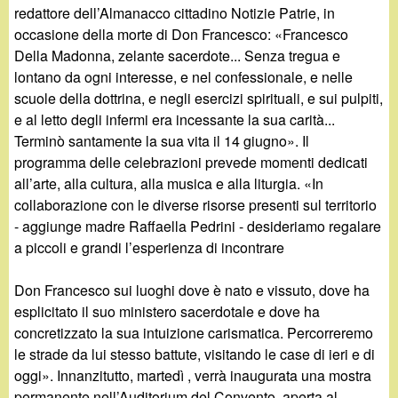
redattore dell’Almanacco cittadino Notizie Patrie, in
occasione della morte di Don Francesco: «Francesco
Della Madonna, zelante sacerdote... Senza tregua e
lontano da ogni interesse, e nel confessionale, e nelle
scuole della dottrina, e negli esercizi spirituali, e sui pulpiti,
e al letto degli infermi era incessante la sua carità...
Terminò santamente la sua vita il 14 giugno». Il
programma delle celebrazioni prevede momenti dedicati
all’arte, alla cultura, alla musica e alla liturgia. «In
collaborazione con le diverse risorse presenti sul territorio
- aggiunge madre Raffaella Pedrini - desideriamo regalare
a piccoli e grandi l’esperienza di incontrare
Don Francesco sui luoghi dove è nato e vissuto, dove ha
esplicitato il suo ministero sacerdotale e dove ha
concretizzato la sua intuizione carismatica. Percorreremo
le strade da lui stesso battute, visitando le case di ieri e di
oggi». Innanzitutto, martedì , verrà inaugurata una mostra
permanente nell’Auditorium del Convento, aperta al