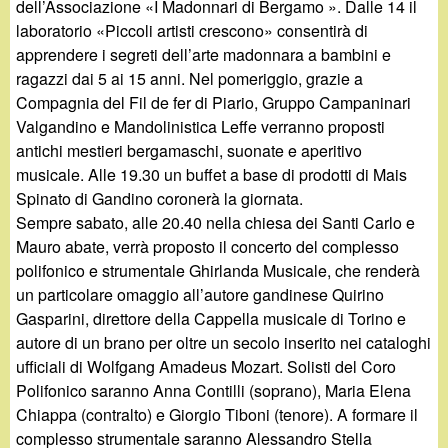
dell’Associazione «I Madonnari di Bergamo ». Dalle 14 il
laboratorio «Piccoli artisti crescono» consentirà di
apprendere i segreti dell’arte madonnara a bambini e
ragazzi dai 5 ai 15 anni. Nel pomeriggio, grazie a
Compagnia del Fil de fer di Piario, Gruppo Campaninari
Valgandino e Mandolinistica Leffe verranno proposti
antichi mestieri bergamaschi, suonate e aperitivo
musicale. Alle 19.30 un buffet a base di prodotti di Mais
Spinato di Gandino coronerà la giornata.
Sempre sabato, alle 20.40 nella chiesa dei Santi Carlo e
Mauro abate, verrà proposto il concerto del complesso
polifonico e strumentale Ghirlanda Musicale, che renderà
un particolare omaggio all’autore gandinese Quirino
Gasparini, direttore della Cappella musicale di Torino e
autore di un brano per oltre un secolo inserito nei cataloghi
ufficiali di Wolfgang Amadeus Mozart. Solisti del Coro
Polifonico saranno Anna Contilli (soprano), Maria Elena
Chiappa (contralto) e Giorgio Tiboni (tenore). A formare il
complesso strumentale saranno Alessandro Stella