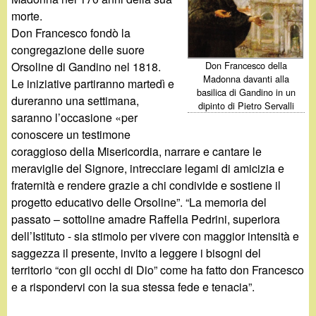
d
c
morte.
i
Don Francesco fondò la
a
congregazione delle suore
n
Orsoline di Gandino nel 1818.
Don Francesco della
Madonna davanti alla
Le iniziative partiranno martedì e
basilica di Gandino in un
o
dureranno una settimana,
dipinto di Pietro Servalli
saranno l’occasione «per
.
conoscere un testimone
coraggioso della Misericordia, narrare e cantare le
i
meraviglie del Signore, intrecciare legami di amicizia e
fraternità e rendere grazie a chi condivide e sostiene il
t
progetto educativo delle Orsoline”. “La memoria del
passato – sottoline amadre Raffella Pedrini, superiora
dell’Istituto - sia stimolo per vivere con maggior intensità e
saggezza il presente, invito a leggere i bisogni del
territorio “con gli occhi di Dio” come ha fatto don Francesco
e a rispondervi con la sua stessa fede e tenacia”.