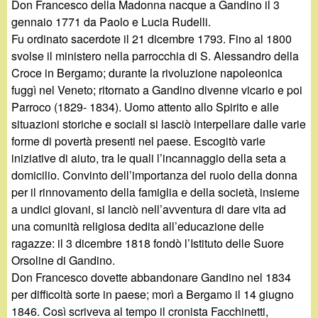
Don Francesco della Madonna nacque a Gandino il 3
gennaio 1771 da Paolo e Lucia Rudelli.
Fu ordinato sacerdote il 21 dicembre 1793. Fino al 1800
svolse il ministero nella parrocchia di S. Alessandro della
Croce in Bergamo; durante la rivoluzione napoleonica
fuggì nel Veneto; ritornato a Gandino divenne vicario e poi
Parroco (1829- 1834). Uomo attento allo Spirito e alle
situazioni storiche e sociali si lasciò interpellare dalle varie
forme di povertà presenti nel paese. Escogitò varie
iniziative di aiuto, tra le quali l’incannaggio della seta a
domicilio. Convinto dell’importanza del ruolo della donna
per il rinnovamento della famiglia e della società, insieme
a undici giovani, si lanciò nell’avventura di dare vita ad
una comunità religiosa dedita all’educazione delle
ragazze: il 3 dicembre 1818 fondò l’Istituto delle Suore
Orsoline di Gandino.
Don Francesco dovette abbandonare Gandino nel 1834
per difficoltà sorte in paese; morì a Bergamo il 14 giugno
1846. Così scriveva al tempo il cronista Facchinetti,