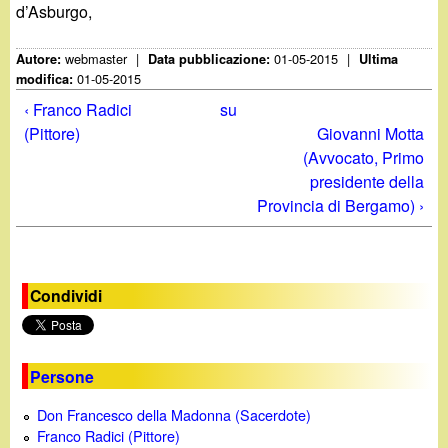
d
d’Asburgo,
c
i
a
webmaster
|
01-05-2015
|
Autore:
Data pubblicazione:
Ultima
01-05-2015
modifica:
n
‹ Franco Radici
su
(Pittore)
Giovanni Motta
o
(Avvocato, Primo
presidente della
.
Provincia di Bergamo) ›
i
t
Condividi
Persone
Don Francesco della Madonna (Sacerdote)
Franco Radici (Pittore)