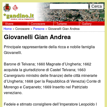
Salta
C
F
e
al
r
o
contenuto
c
Vivere
Conoscere
Turismo
Gallery
w
Home
»
Conoscere
»
Persone
»
Giovanelli Gian Andrea
principale
a
r
Tu
Giovanelli Gian Andrea
w
m
sei
Principale rappresentante della ricca e nobile famiglia
w
d
qui
Giovanelli.
i
.
Barone di Telvana; 1660 Magnate d’Ungheria; 1662
r
acquista la giurisdizione di Castel Telvana; 1663
g
i
Canergravio ministro delle finanze) delle città minerarie
d’Ungheria; 1668 (per la Repubblica di Venezia) Conte di
a
c
Morengo e Carpaneto; 1669 Inserito nel Patriziato
veneziano.
e
n
r
Fedele e stimato consigliere dell’Imperatore Leopoldo I