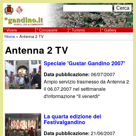
Salta
C
F
e
al
r
o
contenuto
c
Vivere
Conoscere
Turismo
Gallery
w
Home
»
Antenna 2 TV
principale
a
r
Tu
w
Antenna 2 TV
m
sei
w
d
Speciale 'Gustar Gandino 2007'
qui
i
Data pubblicazione:
06/07/2007
.
Ampio servizio trasmesso da Antenna 2
r
il 06.07.2007 nel settimanale
g
i
d'informazione "Il venerdì"
a
c
La quarta edizione del
e
n
Festivalgandino
r
Data pubblicazione:
21/06/2007