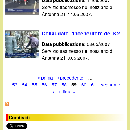
Data pubblicazione:
14/05/2007
Servizio trasmesso nel notiziario di
Antenna 2 il 14.05.2007.
Collaudato l'inceneritore del K2
Data pubblicazione:
08/05/2007
Servizio trasmesso nel notiziario di
Antenna 2 l' 8.05.2007.
« prima
‹ precedente
…
P
53
54
55
56
57
58
59
60
61
seguente
›
ultima »
a
g
i
Condividi
n