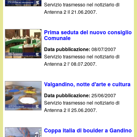
d
Servizio trasmesso nel notiziario di
c
Antenna 2 il 21.06.2007.
i
a
n
Prima seduta del nuovo consiglio
Comunale
o
Data pubblicazione:
08/07/2007
.
Servizio trasmesso nel notiziario di
Antenna 2 l' 08.07.2007.
i
Valgandino, notte d'arte e cultura
t
Data pubblicazione:
25/06/2007
Servizio trasmesso nel notiziario di
Antenna 2 il 25.06.2007.
Coppa italia di boulder a Gandino