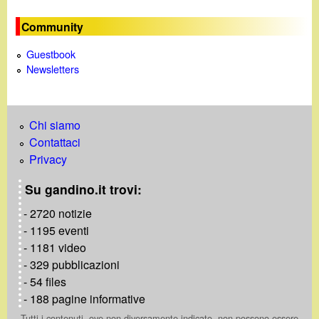
e
Community
Guestbook
Newsletters
Chi siamo
Contattaci
Privacy
Su gandino.it trovi:
- 2720 notizie
- 1195 eventi
- 1181 video
- 329 pubblicazioni
- 54 files
- 188 pagine informative
Tutti i contenuti, ove non diversamente indicato, non possono essere