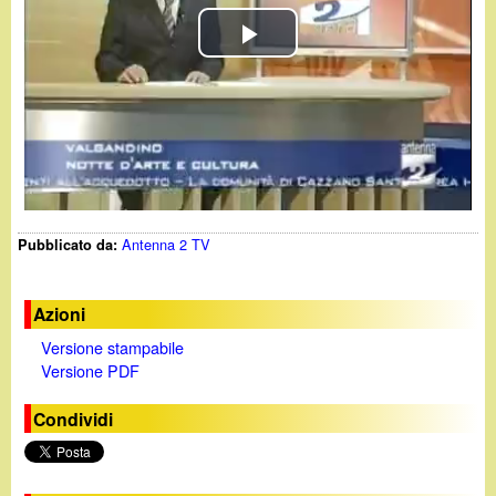
d
c
i
P
a
n
l
o
a
y
.
Antenna 2 TV
Pubblicato da:
V
i
i
t
Azioni
Versione stampabile
d
Versione PDF
e
Condividi
o