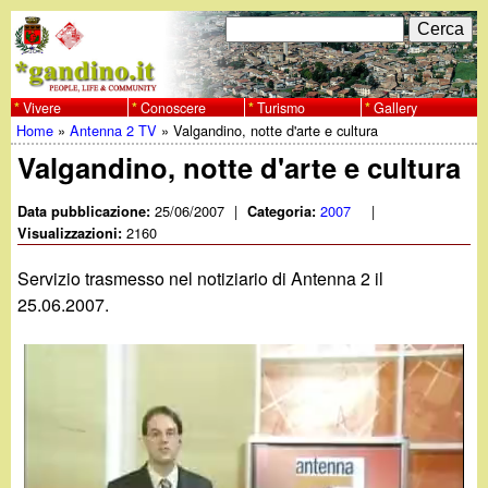
Salta
C
F
e
al
r
o
contenuto
c
Vivere
Conoscere
Turismo
Gallery
w
Home
»
Antenna 2 TV
»
Valgandino, notte d'arte e cultura
principale
a
r
Tu
Valgandino, notte d'arte e cultura
w
m
sei
25/06/2007
|
2007
|
Data pubblicazione:
Categoria:
w
d
2160
qui
Visualizzazioni:
i
.
Servizio trasmesso nel notiziario di Antenna 2 il
r
25.06.2007.
g
i
a
c
e
n
r