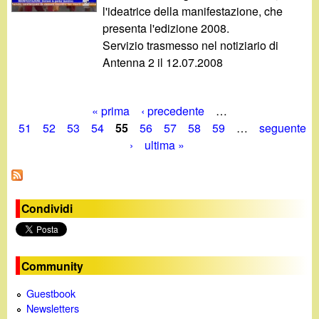
l'ideatrice della manifestazione, che
presenta l'edizione 2008.
Servizio trasmesso nel notiziario di
Antenna 2 il 12.07.2008
« prima
‹ precedente
…
P
51
52
53
54
55
56
57
58
59
…
seguente
›
ultima »
a
g
i
Condividi
n
e
Community
Guestbook
Newsletters