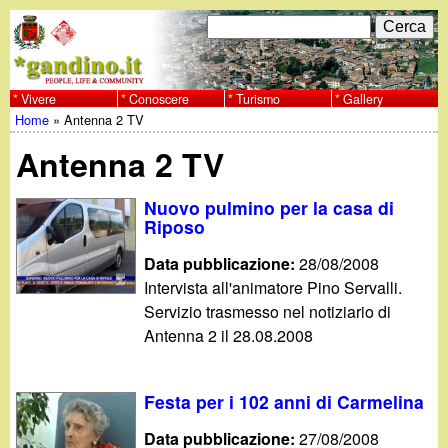
Salta
C
F
e
al
r
o
contenuto
c
Vivere
Conoscere
Turismo
Gallery
w
Home
»
Antenna 2 TV
principale
a
r
Tu
w
Antenna 2 TV
m
sei
w
d
Nuovo pulmino per la casa di
qui
Riposo
i
.
Data pubblicazione:
28/08/2008
r
Intervista all'animatore Pino Servalli.
g
Servizio trasmesso nel notiziario di
i
Antenna 2 il 28.08.2008
a
c
e
n
Festa per i 102 anni di Carmelina
r
Data pubblicazione:
27/08/2008