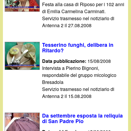
d
Festa alla casa di Riposo per i 102 anni
c
di Emilia Carmelina Carminati.
i
a
Servizio trasmesso nel notiziario di
Antenna 2 il 27.08.2008
n
o
Tesserino funghi, delibera in
Ritardo?
.
Data pubblicazione:
15/08/2008
i
Intervista a Pierino Bignoni,
respondabile del gruppo micologico
t
Bresadola
Servizio trasmesso nel notiziario di
Antenna 2 il 15.08.2008
Da settembre esposta la reliquia
di San Padre Pio