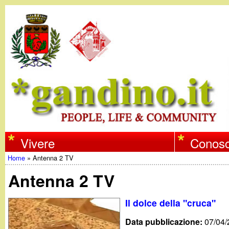
w
Vivere
Conosc
Home
»
Antenna 2 TV
w
Tu
Antenna 2 TV
w
sei
Il dolce della "cruca"
qui
.
Data pubblicazione:
07/04