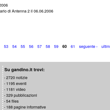
/2006
iario di Antenna 2 il 06.06.2006
53
54
55
56
57
58
59
60
61
seguente ›
ultim
Su gandino.it trovi:
- 2720 notizie
- 1195 eventi
- 1181 video
- 329 pubblicazioni
- 54 files
- 188 pagine informative