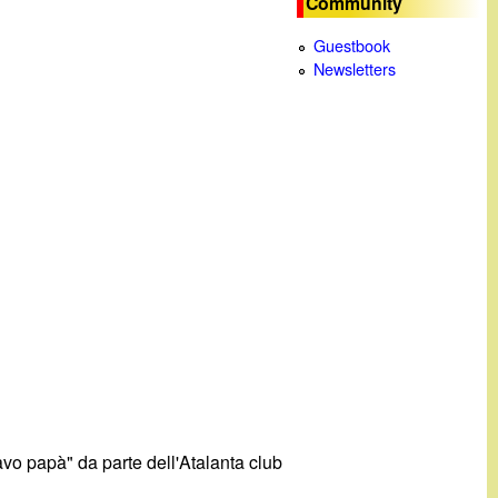
Community
c
Guestbook
Newsletters
a
vo papà" da parte dell'Atalanta club