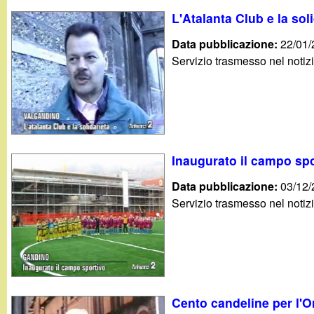
L'Atalanta Club e la sol
Data pubblicazione:
22/01
Servizio trasmesso nel notiz
Inaugurato il campo sp
Data pubblicazione:
03/12
Servizio trasmesso nel notiz
Cento candeline per l'Or