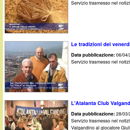
Servizio trasmesso nel notiz
g
a
n
Le tradizioni del venerd
d
Data pubblicazione:
06/04
i
Servizio trasmesso nel notiz
n
o
.
L'Atalanta Club Valgan
Data pubblicazione:
28/03
i
Servizio trasmesso nel notiz
Valgandino al giocatore Giul