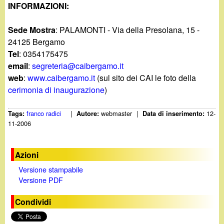
INFORMAZIONI:
Sede Mostra
: PALAMONTI - Via della Presolana, 15 -
24125 Bergamo
Tel
: 0354175475
email
:
segreteria@caibergamo.it
web
:
www.caibergamo.it
(sul sito dei CAI le foto della
cerimonia di inaugurazione
)
franco radici
|
webmaster
|
12-
Tags:
Autore:
Data di inserimento:
11-2006
Azioni
Versione stampabile
Versione PDF
Condividi