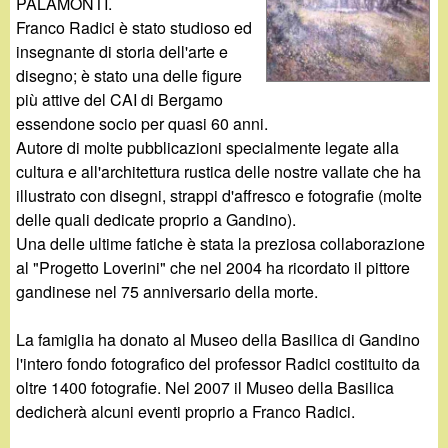
d
PALAMONTI.
c
Franco Radici è stato studioso ed
i
insegnante di storia dell'arte e
a
disegno; è stato una delle figure
n
più attive del CAI di Bergamo
essendone socio per quasi 60 anni.
o
Autore di molte pubblicazioni specialmente legate alla
cultura e all'architettura rustica delle nostre vallate che ha
.
illustrato con disegni, strappi d'affresco e fotografie (molte
delle quali dedicate proprio a Gandino).
i
Una delle ultime fatiche è stata la preziosa collaborazione
al "Progetto Loverini" che nel 2004 ha ricordato il pittore
t
gandinese nel 75 anniversario della morte.
La famiglia ha donato al Museo della Basilica di Gandino
l'intero fondo fotografico del professor Radici costituito da
oltre 1400 fotografie. Nel 2007 il Museo della Basilica
dedicherà alcuni eventi proprio a Franco Radici.