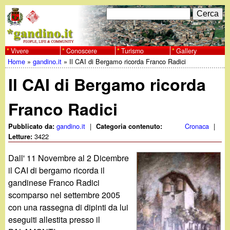
Salta
C
F
e
al
r
o
contenuto
c
Vivere
Conoscere
Turismo
Gallery
w
Home
»
gandino.it
»
Il CAI di Bergamo ricorda Franco Radici
principale
a
r
Tu
w
Il CAI di Bergamo ricorda
m
sei
w
d
Franco Radici
qui
i
.
gandino.it
|
Cronaca
|
Pubblicato da:
Categoria contenuto:
3422
Letture:
r
g
Dall' 11 Novembre al 2 Dicembre
i
il CAI di bergamo ricorda il
a
c
gandinese Franco Radici
scomparso nel settembre 2005
e
n
con una rassegna di dipinti da lui
r
eseguiti allestita presso il