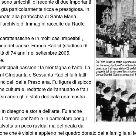
 sono arricchiti di recente di due importanti
già particolarmente ricca e prestigiosa. In
onato alla parrocchia di Santa Maria
 l'archivio di immagini raccolte da Radici
aratteristiche e in molti casi irripetibili,
storia del paese. Franco Radici (studioso di
l'età di 74 anni nel settembre 2005.
le.
rincipali passioni: la montagna e l'arte. La
ni Cinquanta e Sessanta Radici fu infatti
incipali della Presolana. Fu figura di spicco
culturale, redattore dell'annuario e fra i
orso anno gli è stata dedicata una mostra
o in disegno e storia dell'arte. Fu anche
L'amore per l'arte e in particolare per gli
talvolta un poco ruvida, ma delineata da
one che è visibile appieno nel quadro donato dalla famiglia al