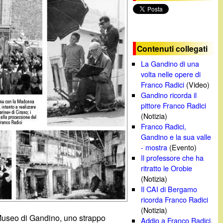
c
a
Contenuti collegati
La Gandino di una
volta nelle opere di
Franco Radici
(Video)
Gandino ricorda il
pittore Franco Radici
(Notizia)
Franco Radici,
Gandino e la sua valle
- mostra
(Evento)
Il professore che ha
ritratto le Orobie
(Notizia)
Il CAI di Bergamo
ricorda Franco Radici
(Notizia)
 Museo di Gandino, uno strappo
Addio a Franco Radici,