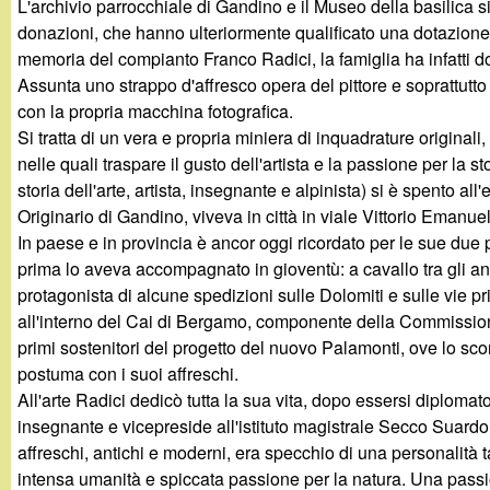
L'archivio parrocchiale di Gandino e il Museo della basilica si
g
donazioni, che hanno ulteriormente qualificato una dotazione 
memoria del compianto Franco Radici, la famiglia ha infatti d
a
Assunta uno strappo d'affresco opera del pittore e soprattutto
con la propria macchina fotografica.
n
Si tratta di un vera e propria miniera di inquadrature originali, c
nelle quali traspare il gusto dell'artista e la passione per la 
d
storia dell'arte, artista, insegnante e alpinista) si è spento al
Originario di Gandino, viveva in città in viale Vittorio Emanue
i
In paese e in provincia è ancor oggi ricordato per le sue due p
prima lo aveva accompagnato in gioventù: a cavallo tra gli an
n
protagonista di alcune spedizioni sulle Dolomiti e sulle vie pr
all'interno del Cai di Bergamo, componente della Commissione 
o
primi sostenitori del progetto del nuovo Palamonti, ove lo sc
postuma con i suoi affreschi.
.
All'arte Radici dedicò tutta la sua vita, dopo essersi diplomat
insegnante e vicepreside all'istituto magistrale Secco Suardo. 
i
affreschi, antichi e moderni, era specchio di una personalità 
intensa umanità e spiccata passione per la natura. Una passi