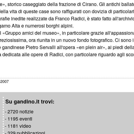
, storico caseggiato della frazione di Cirano. Gli antichi ballatoi
lla vita di queste case sono raffigurati con dovizia di particolari
ie inedite realizzate da Franco Radici, è stato fatto all'archivio 
mo Alta e numerosi borghi alpini.
del «Gruppo amici del museo», in particolare grazie all'appassion
ziosissima, ora riunita in un nuovo fondo fotografico. Ci sono 
gandinese Pietro Servalli all'opera «en plein air», ai piedi della
edicata alle opere di Radici, con particolare riguardo agli scorc
-2007
Su gandino.it trovi:
- 2720 notizie
- 1195 eventi
- 1181 video
- 329 pubblicazioni