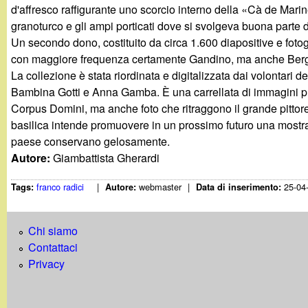
t
d'affresco raffigurante uno scorcio interno della «Cà de Marine»
granoturco e gli ampi porticati dove si svolgeva buona parte de
Un secondo dono, costituito da circa 1.600 diapositive e fotograf
con maggiore frequenza certamente Gandino, ma anche Berga
La collezione è stata riordinata e digitalizzata dai volontari 
Bambina Gotti e Anna Gamba. È una carrellata di immagini pre
Corpus Domini, ma anche foto che ritraggono il grande pittore 
basilica intende promuovere in un prossimo futuro una mostra d
paese conservano gelosamente.
Autore:
Giambattista Gherardi
franco radici
|
webmaster
|
25-04
Tags:
Autore:
Data di inserimento:
Chi siamo
Contattaci
Privacy