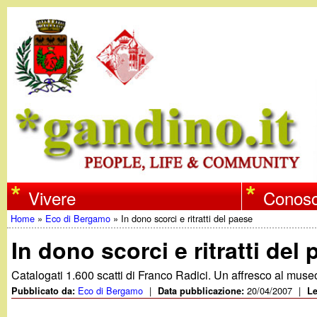
w
Vivere
Conosc
Home
»
Eco di Bergamo
»
In dono scorci e ritratti del paese
w
Tu
In dono scorci e ritratti del
w
sei
Catalogati 1.600 scatti di Franco Radici. Un affresco al muse
qui
Eco di Bergamo
|
20/04/2007
|
Pubblicato da:
Data pubblicazione:
Le
.