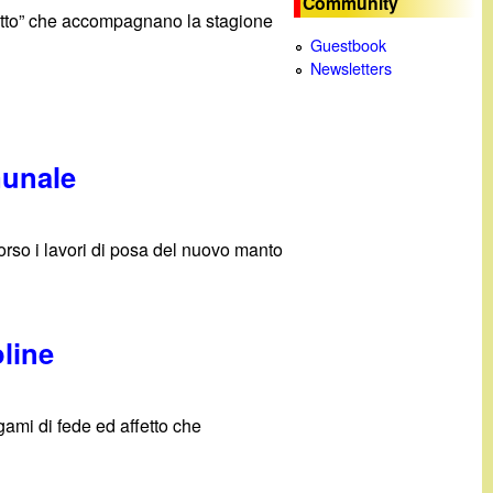
Community
otto” che accompagnano la stagione
c
Guestbook
Newsletters
a
munale
orso i lavori di posa del nuovo manto
oline
gami di fede ed affetto che