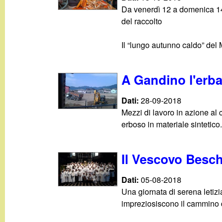
g
Da venerdì 12 a domenica 14
del raccolto
a
Il “lungo autunno caldo” del M
n
A Gandino l'erba 
d
Dati:
28-09-2018
i
Mezzi di lavoro in azione al
erboso in materiale sintetico.
n
o
Il Vescovo Besch
.
Dati:
05-08-2018
Una giornata di serena letizi
i
impreziosiscono il cammino 