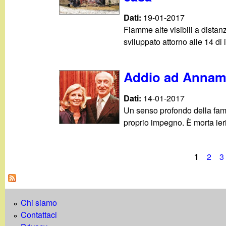
Dati:
19-01-2017
Fiamme alte visibili a distanz
sviluppato attorno alle 14 di ie
Addio ad Annama
Dati:
14-01-2017
Un senso profondo della famig
proprio impegno. È morta ieri
1
2
3
P
a
Chi siamo
g
Contattaci