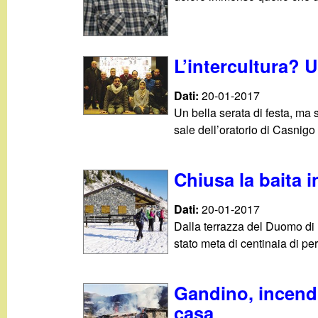
L’intercultura? 
Dati:
20-01-2017
Un bella serata di festa, ma 
sale dell’oratorio di Casnigo
Chiusa la baita 
Dati:
20-01-2017
Dalla terrazza del Duomo di 
stato meta di centinaia di per
Gandino, incend
casa