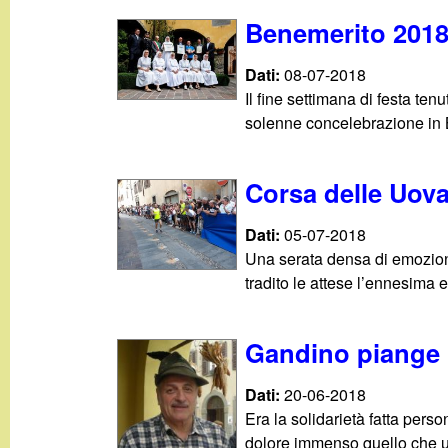
t
Benemerito 2018:
Dati:
08-07-2018
Il fine settimana di festa te
solenne concelebrazione in 
Corsa delle Uova
Dati:
05-07-2018
Una serata densa di emozioni
tradito le attese l’ennesima 
Gandino piange R
Dati:
20-06-2018
Era la solidarietà fatta pers
dolore immenso quello che un