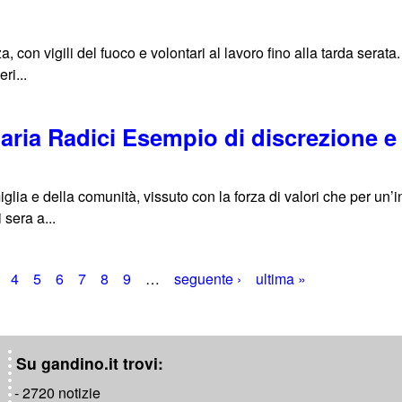
a, con vigili del fuoco e volontari al lavoro fino alla tarda serat
ri...
ria Radici Esempio di discrezione e 
lia e della comunità, vissuto con la forza di valori che per un’in
 sera a...
4
5
6
7
8
9
…
seguente ›
ultima »
Su gandino.it trovi:
- 2720 notizie