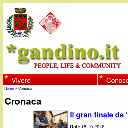
w
Vivere
Conosc
Home
»
Cronaca
w
Tu
Cronaca
w
sei
Il gran finale de
qui
.
Dati:
18-10-2018