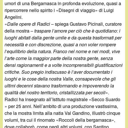
umori di una Bergamasca in profonda evoluzione, quasi a
ripercorrere nello spirito i «Disegni di viaggio» di Luigi
Angelini.
«
Dalle opere di Radici
– spiega Gustavo Picinali, curatore
della mostra –
traspare l’amore per ciò che è quotidiano: i
luoghi abitati dalla gente umile e da questa trasformati per
necessità e con discrezione, quasi a non voler rompere
l’equilibrio della natura. Franco nel nome e nei modi, vive
l’arte come la maggior parte della nostra gente, senza
densi ragionamenti e a volte incomprensibili giustificazioni
critiche. Suo pregio indiscusso è l’aver documentato i
luoghi e le cose della nostra Valle, consapevole che gli
ultimi decenni stavano trasformando e impoverendo la
qualità del nostro territorio, cristallizzata per secoli
».
Radici ha insegnato all’Istituto magistrale «Secco Suardo
» per 25 anni. Nell’ambito di una produzione vastissima,
che la mostra limita alla natia Val Gandino, illustrò cinque
volumi, tra cui il rinomato «Roccoli della bergamasca»,
dove collaborò, come negli altri volumi, con Santino