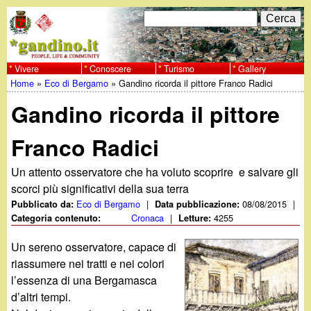
Salta
C
F
e
al
r
o
contenuto
c
Vivere
Conoscere
Turismo
Gallery
w
Home
»
Eco di Bergamo
»
Gandino ricorda il pittore Franco Radici
principale
a
r
Tu
w
Gandino ricorda il pittore
m
sei
w
d
Franco Radici
qui
i
.
Un attento osservatore che ha voluto scoprire e salvare gli
scorci più significativi della sua terra
r
g
Eco di Bergamo
|
08/08/2015
|
Pubblicato da:
Data pubblicazione:
i
Cronaca
|
4255
Categoria contenuto:
Letture:
a
c
Un sereno osservatore, capace di
riassumere nei tratti e nei colori
e
n
l’essenza di una Bergamasca
r
d’altri tempi.