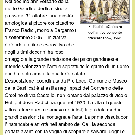
d
Nel decimo anniversario della
c
morte Gandino dedica, sino al
i
prossimo 31 ottobre, una mostra
a
antologica al pittore concittadino
n
F. Radici, «Chiostro
Franco Radici, morto a Bergamo il
dell’antico convento
1 settembre 2005. L’iniziativa
francescano», 1994
o
riprende un filone espositivo che
negli ultimi decenni ha reso
.
omaggio alla grande tradizione dei pittori gandinesi e
intende valorizzare l’arte e soprattutto lo spirito di un uomo
i
che ha tanto amato la sua terra natale.
L’esposizione (coordinata da Pro Loco, Comune e Museo
t
della Basilica) è allestita negli spazi del Convento delle
Orsoline di via Castello, non lontano dal palazzo di vicolo
Rottigni dove Radici nacque nel 1930. La vita di questo
«illustratore » (come amava definirsi) fu guidata da due
grandi passioni: la montagna e l’arte. La prima vissuta con
l’instancabile attività nell’ambito del Cai, la seconda
portata avanti con la voglia di scoprire e salvare luoghi e