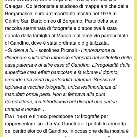
Calegari. Collezionista e studioso di mappe antiche della
Bergamasca, curò un’importante mostra nel 1975 al
Centro San Bartolomeo di Bergamo. Parte della sua
raccolta sterminata di fotografie e diapositive è stata
donata dalla famiglia al Museo e all’archivio parrocchiale
di Gandino, dove è stata ordinata e digitalizzata.
«
Si deve a lui
- sottolinea Picinali -
l’innovazione di
disegnare sull’antico intonaco strappato dal sottotetto della
casa paterna e di altre case di Gandino. L’irregolarità della
superficie crea effetti particolari e fa vibrare il dipinto,
creando una sorta di profondità naturale. Spesso si
ispirava a vecchie fotografie, unica testimonianza di
manufatti ormai persi. Non si fermava alla pura
riproduzione, ma introduceva nei disegni una carica
umana e morale
».
Fra il 1981 e il 1983 predispose 12 litografie per
rappresentare, su «La Val Gandino», i portali in arenaria
del centro storico di Gandino. In occasione della mostra è