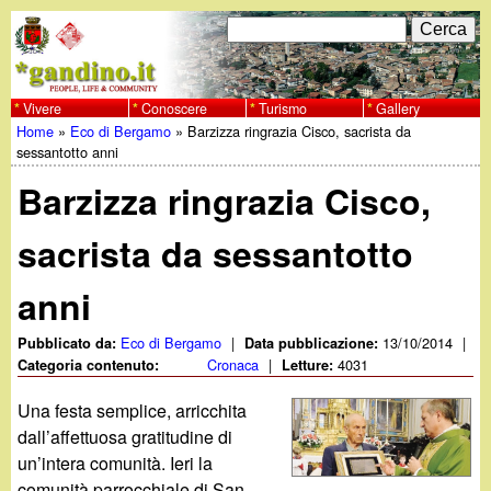
Salta
C
F
e
al
r
o
contenuto
c
Vivere
Conoscere
Turismo
Gallery
w
Home
»
Eco di Bergamo
»
Barzizza ringrazia Cisco, sacrista da
principale
a
r
Tu
sessantotto anni
w
m
Barzizza ringrazia Cisco,
sei
w
d
qui
sacrista da sessantotto
i
.
anni
r
g
i
Eco di Bergamo
|
13/10/2014
|
Pubblicato da:
Data pubblicazione:
Cronaca
|
4031
Categoria contenuto:
Letture:
a
c
Una festa semplice, arricchita
e
n
dall’affettuosa gratitudine di
un’intera comunità. Ieri la
r
comunità parrocchiale di San