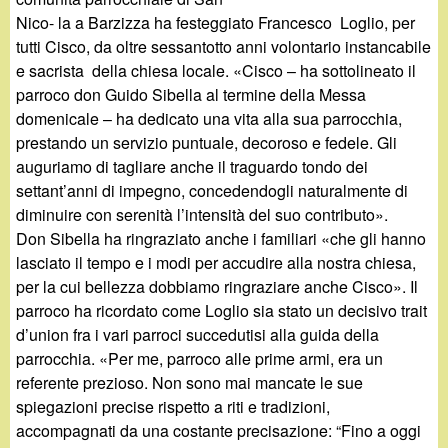
d
c
Nico- la a Barzizza ha festeggiato Francesco Loglio, per
i
tutti Cisco, da oltre sessantotto anni volontario instancabile
a
e sacrista della chiesa locale. «Cisco – ha sottolineato il
n
parroco don Guido Sibella al termine della Messa
domenicale – ha dedicato una vita alla sua parrocchia,
o
prestando un servizio puntuale, decoroso e fedele. Gli
auguriamo di tagliare anche il traguardo tondo dei
.
settant’anni di impegno, concedendogli naturalmente di
diminuire con serenità l’intensità del suo contributo».
i
Don Sibella ha ringraziato anche i familiari «che gli hanno
lasciato il tempo e i modi per accudire alla nostra chiesa,
t
per la cui bellezza dobbiamo ringraziare anche Cisco». Il
parroco ha ricordato come Loglio sia stato un decisivo trait
d’union fra i vari parroci succedutisi alla guida della
parrocchia. «Per me, parroco alle prime armi, era un
referente prezioso. Non sono mai mancate le sue
spiegazioni precise rispetto a riti e tradizioni,
accompagnati da una costante precisazione: “Fino a oggi