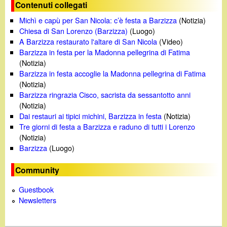
o
Contenuti collegati
Michì e capù per San Nicola: c’è festa a Barzizza
(Notizia)
Chiesa di San Lorenzo (Barzizza)
(Luogo)
A Barzizza restaurato l'altare di San Nicola
(Video)
Barzizza in festa per la Madonna pellegrina di Fatima
(Notizia)
Barzizza in festa accoglie la Madonna pellegrina di Fatima
(Notizia)
Barzizza ringrazia Cisco, sacrista da sessantotto anni
(Notizia)
Dai restauri ai tipici michini, Barzizza in festa
(Notizia)
Tre giorni di festa a Barzizza e raduno di tutti i Lorenzo
(Notizia)
Barzizza
(Luogo)
Community
Guestbook
Newsletters