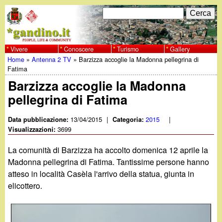
Salta
C
F
e
al
r
o
contenuto
c
Vivere
Conoscere
Turismo
Gallery
w
Home
»
Antenna 2 TV
»
Barzizza accoglie la Madonna pellegrina di
principale
a
r
Tu
Fatima
w
m
Barzizza accoglie la Madonna
sei
pellegrina di Fatima
w
d
qui
i
13/04/2015
|
2015
|
Data pubblicazione:
Categoria:
.
3699
Visualizzazioni:
r
g
La comunità di Barzizza ha accolto domenica 12 aprile la
i
Madonna pellegrina di Fatima. Tantissime persone hanno
a
atteso in località Casèla l'arrivo della statua, giunta in
c
elicottero.
e
n
r