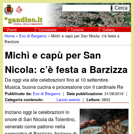
Salta
C
F
e
al
r
o
contenuto
c
Vivere
Conoscere
Turismo
Gallery
w
Home
»
Eco di Bergamo
»
Michì e capù per San Nicola: c’è festa a
principale
a
r
Tu
Barzizza
w
m
Michì e capù per San
sei
w
d
qui
Nicola: c’è festa a Barzizza
i
.
Da oggi via alle celebrazioni fino al 10 settembre.
r
Musica, buona cucina e processione con il cardinale Re
g
i
Eco di Bergamo
|
31/08/2016
|
Pubblicato da:
Data pubblicazione:
Lancio evento
|
3803
Categoria contenuto:
Letture:
a
c
Iniziano oggi le celebrazioni in
e
n
onore di San Nicola da Tolentino,
venerato come patrono nella
r
parrocchia di Barzizza, frazione di