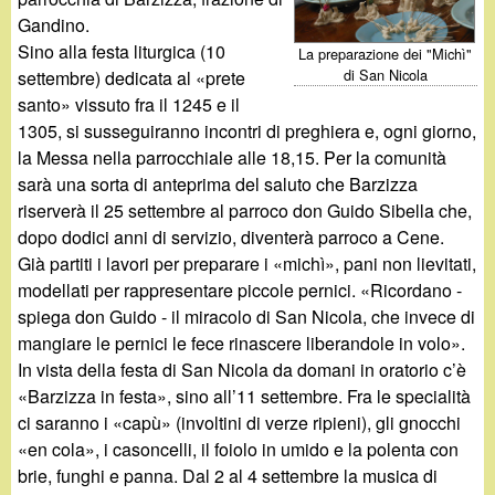
d
c
Gandino.
i
Sino alla festa liturgica (10
La preparazione dei "Michì"
a
di San Nicola
settembre) dedicata al «prete
n
santo» vissuto fra il 1245 e il
1305, si susseguiranno incontri di preghiera e, ogni giorno,
o
la Messa nella parrocchiale alle 18,15. Per la comunità
sarà una sorta di anteprima del saluto che Barzizza
.
riserverà il 25 settembre al parroco don Guido Sibella che,
dopo dodici anni di servizio, diventerà parroco a Cene.
i
Già partiti i lavori per preparare i «michì», pani non lievitati,
modellati per rappresentare piccole pernici. «Ricordano -
t
spiega don Guido - il miracolo di San Nicola, che invece di
mangiare le pernici le fece rinascere liberandole in volo».
In vista della festa di San Nicola da domani in oratorio c’è
«Barzizza in festa», sino all’11 settembre. Fra le specialità
ci saranno i «capù» (involtini di verze ripieni), gli gnocchi
«en cola», i casoncelli, il foiolo in umido e la polenta con
brie, funghi e panna. Dal 2 al 4 settembre la musica di