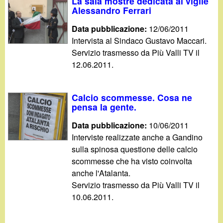
d
La sala mostre dedicata al vigile
c
Alessandro Ferrari
i
a
Data pubblicazione:
12/06/2011
Intervista al Sindaco Gustavo Maccari.
n
Servizio trasmesso da Più Valli TV il
12.06.2011.
o
.
Calcio scommesse. Cosa ne
pensa la gente.
i
Data pubblicazione:
10/06/2011
Interviste realizzate anche a Gandino
t
sulla spinosa questione delle calcio
scommesse che ha visto coinvolta
anche l'Atalanta.
Servizio trasmesso da Più Valli TV il
10.06.2011.