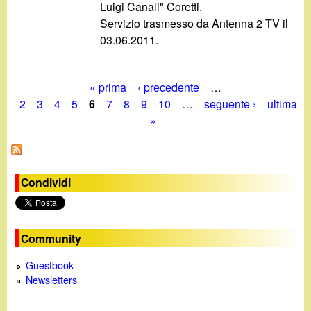
Luigi Canali" Coretti.
Servizio trasmesso da Antenna 2 TV il
03.06.2011.
« prima
‹ precedente
…
P
2
3
4
5
6
7
8
9
10
…
seguente ›
ultima
»
a
g
i
Condividi
n
e
Community
Guestbook
Newsletters