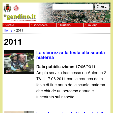
Salta
C
F
e
al
r
o
contenuto
c
Vivere
Conoscere
Turismo
Gallery
w
Home
»
2011
principale
a
r
Tu
w
2011
m
sei
w
d
La sicurezza fa festa alla scuola
qui
materna
i
.
Data pubblicazione:
17/06/2011
r
Ampio servizo trasmesso da Antenna 2
g
TV il 17.06.2011 con la cronaca della
i
festa di fine anno della scuola materna
a
c
che chiude un percorso annuale
incentrato sul rispetto.
e
n
r