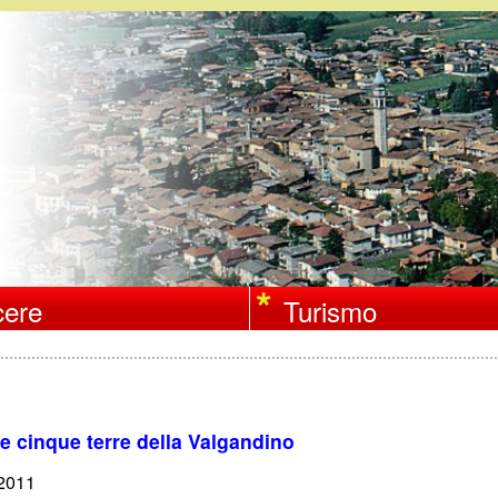
Salta
al
contenuto
principale
ere
Turismo
lle cinque terre della Valgandino
/2011