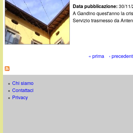
Data pubblicazione:
30/11
A Gandino quest'anno la crisi
Servizio trasmesso da Anten
« prima
‹ preceden
P
a
Chi siamo
g
Contattaci
i
Privacy
n
e