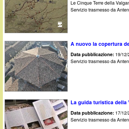
Le Cinque Terre della Valgan
g
Servizio trasmesso da Anten
a
n
A nuovo la copertura de
d
Data pubblicazione:
19/12
i
Servizio trasmesso da Anten
n
o
.
La guida turistica dell
Data pubblicazione:
17/12
i
Servizio trasmesso da Anten