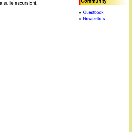
Community
 sulle escursioni.
c
Guestbook
Newsletters
a