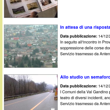
t
In attesa di una rispos
Data pubblicazione:
14/12
In seguito all'incontro in Pr
soppressione delle corse do
Servizio trasmesso da Anten
Allo studio un semaforo 
Data pubblicazione:
14/12
I Comuni della Val Gandino p
teatro di diversi incidenti, an
Servizio trasmesso da Antenn