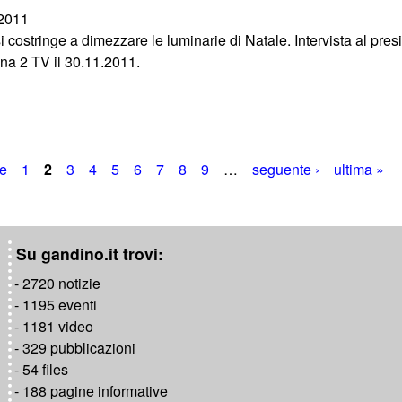
/2011
 costringe a dimezzare le luminarie di Natale. Intervista al pre
na 2 TV il 30.11.2011.
te
1
2
3
4
5
6
7
8
9
…
seguente ›
ultima »
Su gandino.it trovi:
- 2720 notizie
- 1195 eventi
- 1181 video
- 329 pubblicazioni
- 54 files
- 188 pagine informative