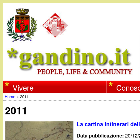
w
Vivere
Conosc
Home
»
2011
w
Tu
2011
w
sei
La cartina intinerari de
qui
.
Data pubblicazione:
20/12