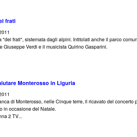
i frati
/2011
a "dei frati", sistemata dagli alpini. Intitolati anche il parco co
re Giuseppe Verdi e il musicista Quirino Gasparini.
aiutare Monterosso in Liguria
/2011
anca di Monterosso, nelle Cinque terre, il ricavato del concer
o in occasione del Natale.
nna 2 TV...