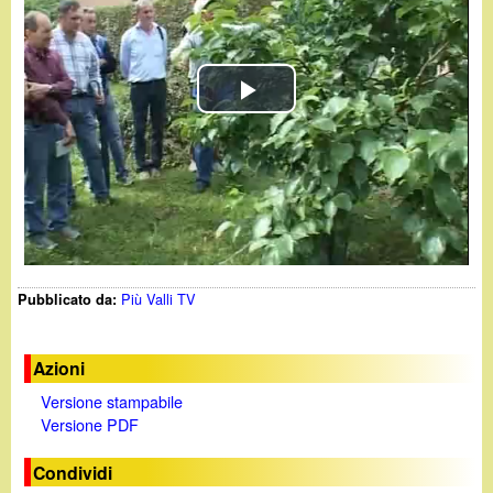
d
c
i
a
n
P
o
l
.
a
i
y
Più Valli TV
Pubblicato da:
V
t
i
Azioni
Versione stampabile
d
Versione PDF
e
Condividi