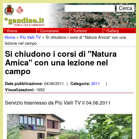
Salta
C
F
e
al
r
o
contenuto
c
Vivere
Conoscere
Turismo
Gallery
w
Home
»
Più Valli TV
»
Si chiudono i corsi di "Natura Amica" con una
principale
a
r
Tu
lezione nel campo
w
m
Si chiudono i corsi di "Natura
sei
Amica" con una lezione nel
w
d
qui
campo
i
.
04/06/2011
|
2011
|
Data pubblicazione:
Categoria:
r
1952
Visualizzazioni:
g
i
Servizio trasmesso da Più Valli TV il 04.06.2011
a
c
e
n
r