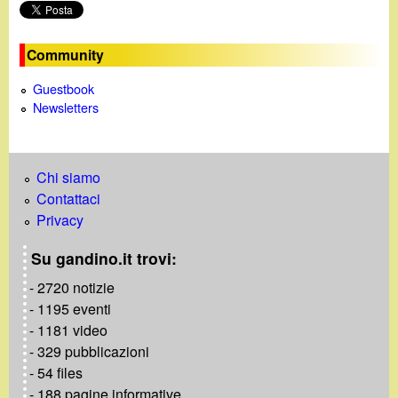
o
Community
Guestbook
Newsletters
Chi siamo
Contattaci
Privacy
Su gandino.it trovi:
- 2720 notizie
- 1195 eventi
- 1181 video
- 329 pubblicazioni
- 54 files
- 188 pagine informative