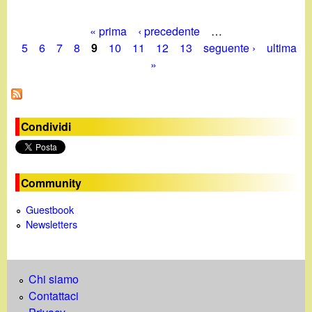
« prima
‹ precedente
…
P
5
6
7
8
9
10
11
12
13
seguente ›
ultima
»
a
g
i
Condividi
n
e
Community
Guestbook
Newsletters
Chi siamo
Contattaci