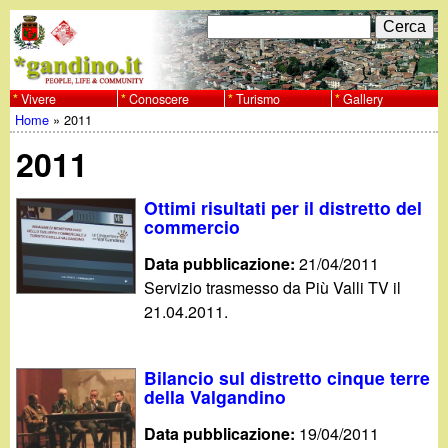
Salta
C
F
e
al
r
o
contenuto
c
Vivere
Conoscere
Turismo
Gallery
w
Home
»
2011
principale
a
r
Tu
w
2011
m
sei
w
d
Ottimi risultati per il distretto del
qui
commercio
i
.
Data pubblicazione:
21/04/2011
r
Servizio trasmesso da Più Valli TV il
g
21.04.2011.
i
a
c
Bilancio sul distretto cinque terre
e
n
della Valgandino
r
Data pubblicazione:
19/04/2011