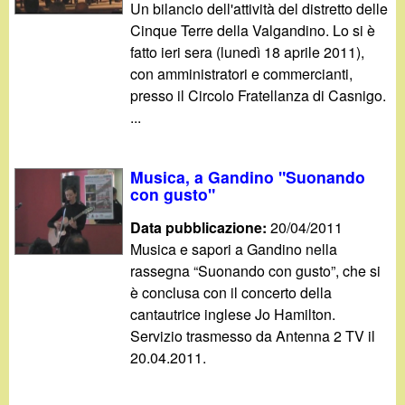
d
Un bilancio dell'attività del distretto delle
c
Cinque Terre della Valgandino. Lo si è
i
a
fatto ieri sera (lunedì 18 aprile 2011),
con amministratori e commercianti,
n
presso il Circolo Fratellanza di Casnigo.
...
o
.
Musica, a Gandino "Suonando
con gusto"
i
Data pubblicazione:
20/04/2011
Musica e sapori a Gandino nella
t
rassegna “Suonando con gusto”, che si
è conclusa con il concerto della
cantautrice inglese Jo Hamilton.
Servizio trasmesso da Antenna 2 TV il
20.04.2011.