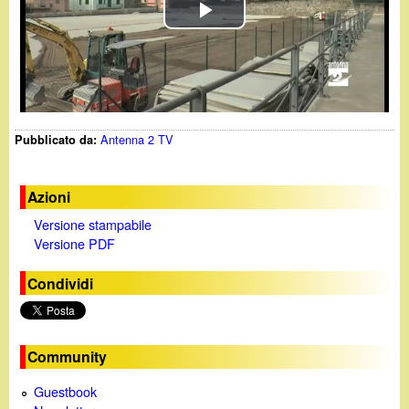
d
c
P
i
a
l
n
a
o
Antenna 2 TV
Pubblicato da:
y
.
V
Azioni
i
Versione stampabile
i
Versione PDF
t
d
Condividi
e
o
Community
Guestbook