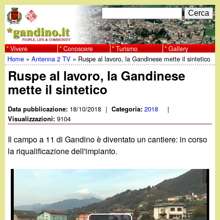
Salta
C
F
e
al
r
o
contenuto
c
Vivere
Conoscere
Turismo
Gallery
w
Home
»
Antenna 2 TV
»
Ruspe al lavoro, la Gandinese mette il sintetico
principale
a
r
Tu
Ruspe al lavoro, la Gandinese
w
m
mette il sintetico
sei
w
d
qui
18/10/2018
|
2018
|
Data pubblicazione:
Categoria:
i
9104
Visualizzazioni:
.
r
Il campo a 11 di Gandino è diventato un cantiere: in corso
g
la riqualificazione dell'impianto.
i
a
c
e
n
r