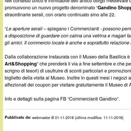
Nel contesto unico e inimitabile dell’antico borgo medieval
g
promuovono un nuovo progetto denominato “
Gandino Shopp
straordinarie serali, con orario continuato sino alle 22.
a
“
Le aperture serali
– spiegano i Commercianti -
possono perm
n
a disposizione di guardare con calma una vetrina e magari f
gli amici. Il commercio locale è anche e soprattutto relazione
d
Dalla collaborazione instaurata con il Museo della Basilica è n
i
Art&Shopping
” che prenderà il via a fine settembre e che per
scrigno di tesori) di usufruire di sconti particolari e promozio
n
biglietto della visita al Museo. Inoltre in questi mesi i negozi 
affezionati dei coupon per visitare gratuitamente il Museo di 
o
Info e dettagli sulla pagina FB “Commercianti Gandino”.
.
i
Pubblicato da:
webmaster
01-11-2018 (ultima modifica: 11-11-2018)
il