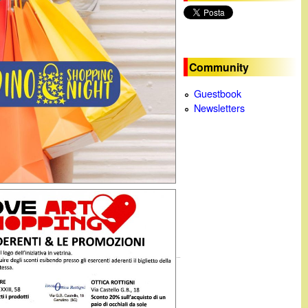
c
a
Community
Guestbook
Newsletters