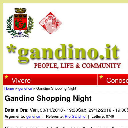
w
Vivere
Conosc
Home
»
generico
»
Gandino Shopping Night
w
Tu
Gandino Shopping Night
w
sei
Data e Ora:
Ven, 30/11/2018 - 19:30
Sab, 29/12/2018 - 19:30
qui
generico
|
Pro Gandino
|
8749
Argomento:
Referente:
Letture:
.