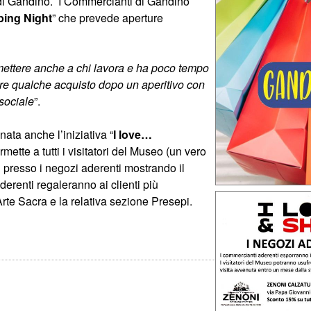
e di Gandino. I Commercianti di Gandino
ing Night
” che prevede aperture
ettere anche a chi lavora e ha poco tempo
are qualche acquisto dopo un aperitivo con
 sociale
”.
ata anche l’iniziativa “
I love…
mette a tutti i visitatori del Museo (un vero
ni presso i negozi aderenti mostrando il
aderenti regaleranno ai clienti più
Arte Sacra e la relativa sezione Presepi.