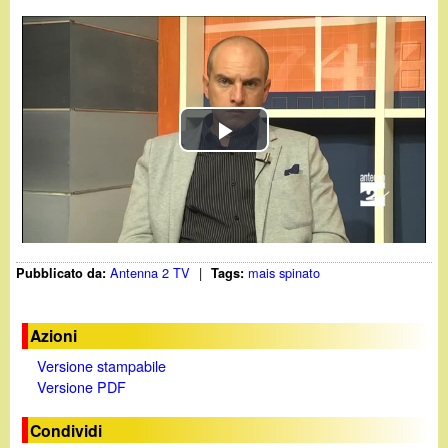
d
c
i
a
n
o
P
.
l
i
a
Antenna 2 TV
|
mais spinato
Pubblicato da:
Tags:
t
y
V
Azioni
Versione stampabile
i
Versione PDF
d
Condividi