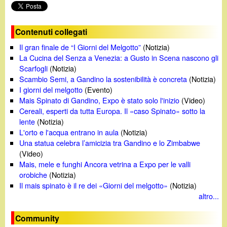
e
o
Contenuti collegati
Il gran finale de “I Giorni del Melgotto”
(Notizia)
La Cucina del Senza a Venezia: a Gusto in Scena nascono gli
Scarfogli
(Notizia)
Scambio Semi, a Gandino la sostenibilità è concreta
(Notizia)
I giorni del melgotto
(Evento)
Mais Spinato di Gandino, Expo è stato solo l'inizio
(Video)
Cereali, esperti da tutta Europa. Il «caso Spinato» sotto la
lente
(Notizia)
L'orto e l'acqua entrano in aula
(Notizia)
Una statua celebra l’amicizia tra Gandino e lo Zimbabwe
(Video)
Mais, mele e funghi Ancora vetrina a Expo per le valli
orobiche
(Notizia)
Il mais spinato è il re dei «Giorni del melgotto»
(Notizia)
altro...
Community