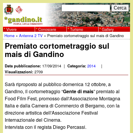
Salta
C
F
e
al
r
o
contenuto
c
Vivere
Conoscere
Turismo
Gallery
w
Home
»
Antenna 2 TV
»
Premiato cortometraggio sul mais di Gandino
principale
a
r
Tu
Premiato cortometraggio sul
w
m
mais di Gandino
sei
w
d
qui
17/09/2014
|
2014
|
Data pubblicazione:
Categoria:
i
2709
Visualizzazioni:
.
r
Sarà riproposto al pubblico domenica 12 ottobre, a
g
Gandino, il cortometraggio “
Gente di mais
” premiato al
i
Food Film Fest, promosso dall'Associazione Montagna
a
c
Italia e dalla Camera di Commercio di Bergamo, con la
direzione artistica dell'Associazione Festival
e
n
Internazionale del Cinema.
r
Intervista con il regista Diego Percassi.