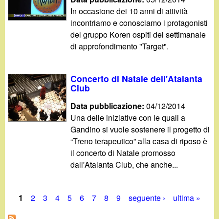
In occasione dei 10 anni di attività
incontriamo e conosciamo i protagonisti
del gruppo Koren ospiti del settimanale
di approfondimento "Target".
Concerto di Natale dell'Atalanta
Club
Data pubblicazione:
04/12/2014
Una delle iniziative con le quali a
Gandino si vuole sostenere il progetto di
“Treno terapeutico” alla casa di riposo è
il concerto di Natale promosso
dall'Atalanta Club, che anche...
1
2
3
4
5
6
7
8
9
seguente ›
ultima »
P