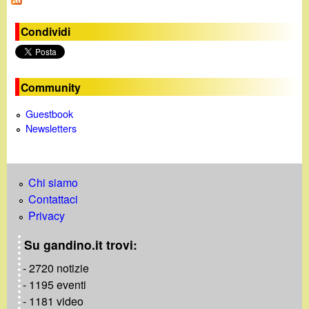
a
Condividi
g
i
Community
n
Guestbook
e
Newsletters
Chi siamo
Contattaci
Privacy
Su gandino.it trovi:
- 2720 notizie
- 1195 eventi
- 1181 video