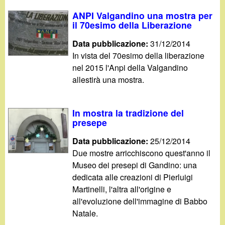
d
c
ANPI Valgandino una mostra per
i
il 70esimo della Liberazione
a
Data pubblicazione:
31/12/2014
n
In vista del 70esimo della liberazione
nel 2015 l'Anpi della Valgandino
o
allestirà una mostra.
.
In mostra la tradizione del
i
presepe
t
Data pubblicazione:
25/12/2014
Due mostre arricchiscono quest'anno il
Museo dei presepi di Gandino: una
dedicata alle creazioni di Pierluigi
Martinelli, l'altra all'origine e
all'evoluzione dell'immagine di Babbo
Natale.