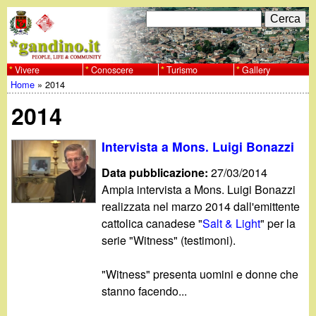
Salta
C
F
e
al
r
o
contenuto
c
Vivere
Conoscere
Turismo
Gallery
w
Home
»
2014
principale
a
r
Tu
w
2014
m
sei
w
d
Intervista a Mons. Luigi Bonazzi
qui
i
Data pubblicazione:
27/03/2014
.
Ampia intervista a Mons. Luigi Bonazzi
r
realizzata nel marzo 2014 dall'emittente
g
i
cattolica canadese "
Salt & Light
" per la
serie "Witness" (testimoni).
a
c
"Witness" presenta uomini e donne che
e
n
stanno facendo...
r