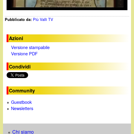
y
Più Valli TV
Pubblicato da:
V
i
Azioni
Versione stampabile
d
Versione PDF
e
Condividi
o
Community
Guestbook
Newsletters
Chi siamo