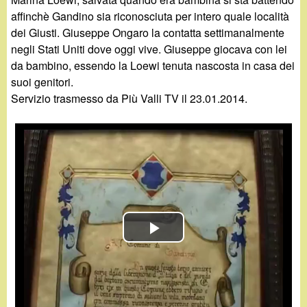
d
c
affinchè Gandino sia riconosciuta per intero quale località
i
dei Giusti. Giuseppe Ongaro la contatta settimanalmente
a
negli Stati Uniti dove oggi vive. Giuseppe giocava con lei
n
da bambino, essendo la Loewi tenuta nascosta in casa dei
suoi genitori.
o
Servizio trasmesso da Più Valli TV il 23.01.2014.
.
i
t
P
l
a