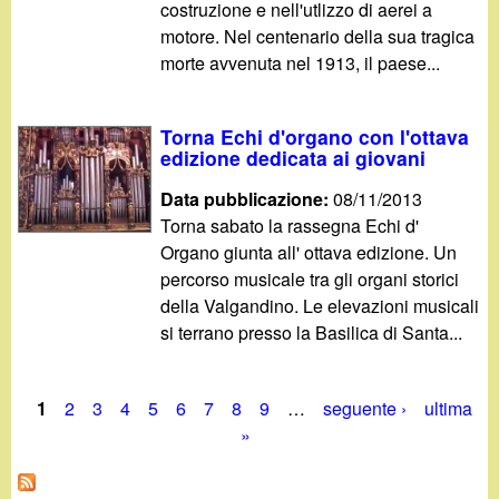
costruzione e nell'utlizzo di aerei a
motore. Nel centenario della sua tragica
morte avvenuta nel 1913, il paese...
Torna Echi d'organo con l'ottava
edizione dedicata ai giovani
Data pubblicazione:
08/11/2013
Torna sabato la rassegna Echi d'
Organo giunta all' ottava edizione. Un
percorso musicale tra gli organi storici
della Valgandino. Le elevazioni musicali
si terrano presso la Basilica di Santa...
1
2
3
4
5
6
7
8
9
…
seguente ›
ultima
P
»
a