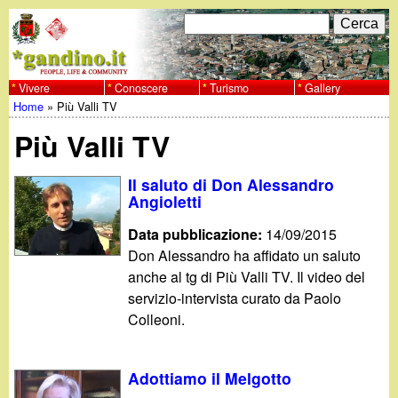
Salta
C
F
e
al
r
o
contenuto
c
Vivere
Conoscere
Turismo
Gallery
w
Home
»
Più Valli TV
principale
a
r
Tu
w
Più Valli TV
m
sei
w
d
Il saluto di Don Alessandro
qui
Angioletti
i
.
Data pubblicazione:
14/09/2015
r
Don Alessandro ha affidato un saluto
g
anche al tg di Più Valli TV. Il video del
i
servizio-intervista curato da Paolo
a
c
Colleoni.
e
n
Adottiamo il Melgotto
r