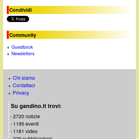
g
Condividi
i
n
Community
e
Guestbook
Newsletters
Chi siamo
Contattaci
Privacy
Su gandino.it trovi:
- 2720 notizie
- 1195 eventi
- 1181 video
- 329 pubblicazioni