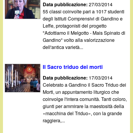
d
Data pubblicazione:
27/03/2014
c
55 classi coinvolte pari a 1017 studenti
i
a
degli Istituti Comprensivi di Gandino e
Leffe, protagonisti del progetto
n
"Adottiamo il Melgotto - Mais Spinato di
Gandino" volto alla valorizzazione
o
dell'antica varietà...
.
Il Sacro triduo dei morti
i
Data pubblicazione:
17/03/2014
t
Celebrato a Gandino il Sacro Triduo dei
Morti, un appuntamento liturgico che
coinvolge l'intera comunità. Tanti coloro,
giunti per ammirare la maestosità della
«macchina del Triduo», con la grande
raggiera,...