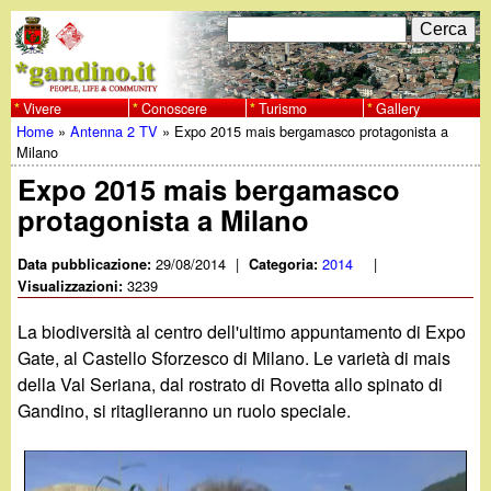
Salta
C
F
e
al
r
o
contenuto
c
Vivere
Conoscere
Turismo
Gallery
w
Home
»
Antenna 2 TV
»
Expo 2015 mais bergamasco protagonista a
principale
a
r
Tu
Milano
w
m
Expo 2015 mais bergamasco
sei
protagonista a Milano
w
d
qui
i
29/08/2014
|
2014
|
Data pubblicazione:
Categoria:
.
3239
Visualizzazioni:
r
g
La biodiversità al centro dell'ultimo appuntamento di Expo
i
Gate, al Castello Sforzesco di Milano. Le varietà di mais
a
della Val Seriana, dal rostrato di Rovetta allo spinato di
c
Gandino, si ritaglieranno un ruolo speciale.
e
n
r