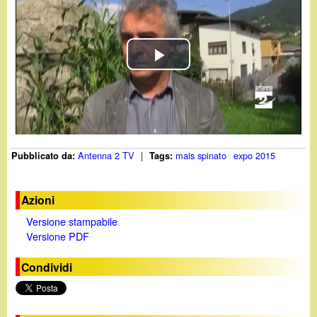
d
c
i
a
n
P
o
l
.
a
Antenna 2 TV
|
mais spinato
expo 2015
Pubblicato da:
Tags:
y
i
V
t
Azioni
Versione stampabile
i
Versione PDF
d
Condividi
e