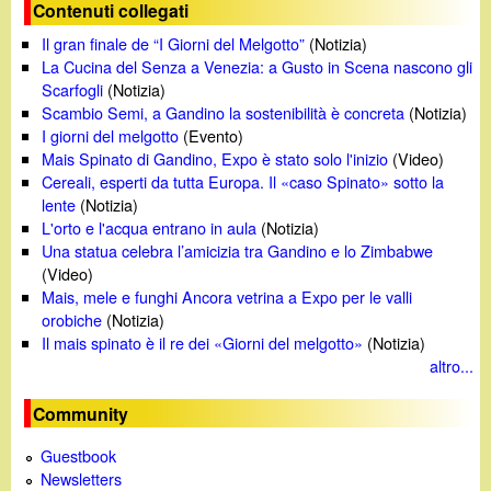
o
Contenuti collegati
Il gran finale de “I Giorni del Melgotto”
(Notizia)
La Cucina del Senza a Venezia: a Gusto in Scena nascono gli
Scarfogli
(Notizia)
Scambio Semi, a Gandino la sostenibilità è concreta
(Notizia)
I giorni del melgotto
(Evento)
Mais Spinato di Gandino, Expo è stato solo l'inizio
(Video)
Cereali, esperti da tutta Europa. Il «caso Spinato» sotto la
lente
(Notizia)
L'orto e l'acqua entrano in aula
(Notizia)
Una statua celebra l’amicizia tra Gandino e lo Zimbabwe
(Video)
Mais, mele e funghi Ancora vetrina a Expo per le valli
orobiche
(Notizia)
Il mais spinato è il re dei «Giorni del melgotto»
(Notizia)
altro...
Community
Guestbook
Newsletters