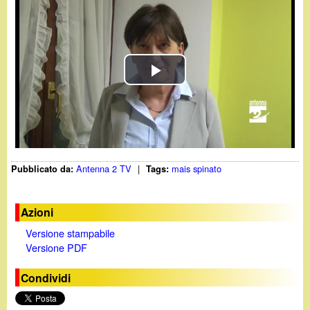
d
c
i
a
n
P
o
l
.
a
i
Antenna 2 TV
|
mais spinato
Pubblicato da:
Tags:
y
t
V
Azioni
Versione stampabile
i
Versione PDF
d
Condividi
e