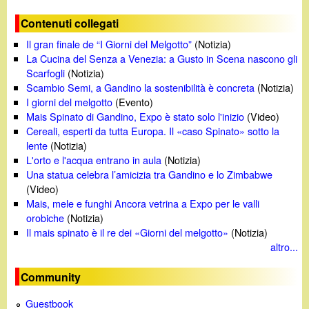
o
Contenuti collegati
Il gran finale de “I Giorni del Melgotto”
(Notizia)
La Cucina del Senza a Venezia: a Gusto in Scena nascono gli
Scarfogli
(Notizia)
Scambio Semi, a Gandino la sostenibilità è concreta
(Notizia)
I giorni del melgotto
(Evento)
Mais Spinato di Gandino, Expo è stato solo l'inizio
(Video)
Cereali, esperti da tutta Europa. Il «caso Spinato» sotto la
lente
(Notizia)
L'orto e l'acqua entrano in aula
(Notizia)
Una statua celebra l’amicizia tra Gandino e lo Zimbabwe
(Video)
Mais, mele e funghi Ancora vetrina a Expo per le valli
orobiche
(Notizia)
Il mais spinato è il re dei «Giorni del melgotto»
(Notizia)
altro...
Community
Guestbook