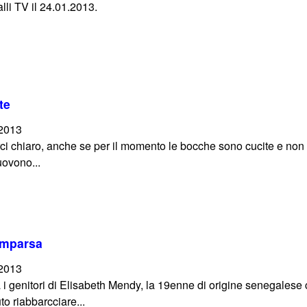
lli TV il 24.01.2013.
te
/2013
erci chiaro, anche se per il momento le bocche sono cucite e non
uovono...
omparsa
/2013
i genitori di Elisabeth Mendy, la 19enne di origine senegalese c
to riabbarcciare...