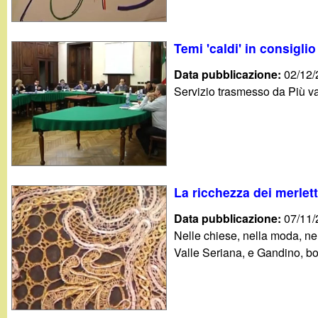
Temi 'caldi' in consigl
Data pubblicazione:
02/12
Servizio trasmesso da Più va
La ricchezza dei merlet
Data pubblicazione:
07/11
Nelle chiese, nella moda, nel
Valle Seriana, e Gandino, bo