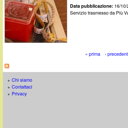
Data pubblicazione:
16/10
Servizio trasmesso da Più Va
« prima
‹ preceden
P
a
Chi siamo
g
Contattaci
i
Privacy
n
e