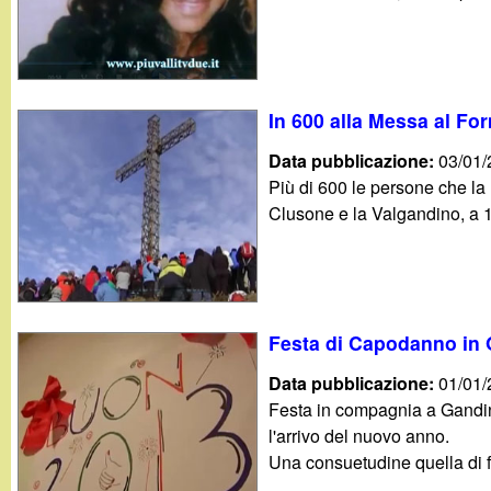
t
In 600 alla Messa al Fo
Data pubblicazione:
03/01
Più di 600 le persone che la
Clusone e la Valgandino, a 1.6
Festa di Capodanno in 
Data pubblicazione:
01/01
Festa in compagnia a Gandino
l'arrivo del nuovo anno.
Una consuetudine quella di fe