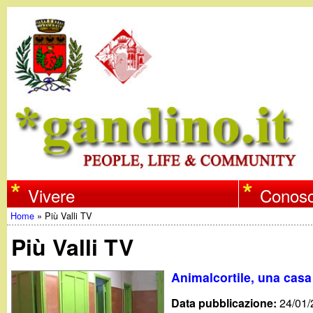
w
Vivere
Conosc
Home
»
Più Valli TV
w
Tu
Più Valli TV
w
sei
Animalcortile, una casa 
qui
.
Data pubblicazione:
24/01