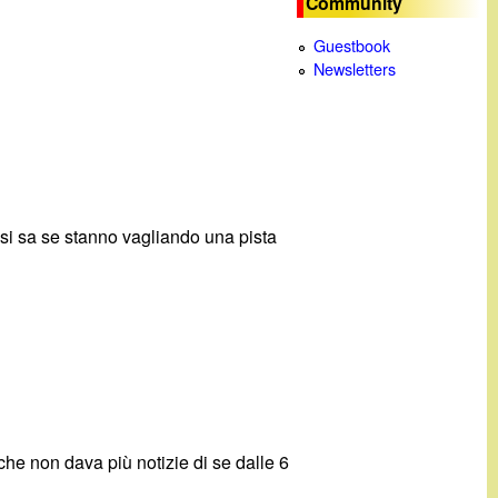
Community
c
Guestbook
Newsletters
a
 si sa se stanno vagliando una pista
he non dava più notizie di se dalle 6