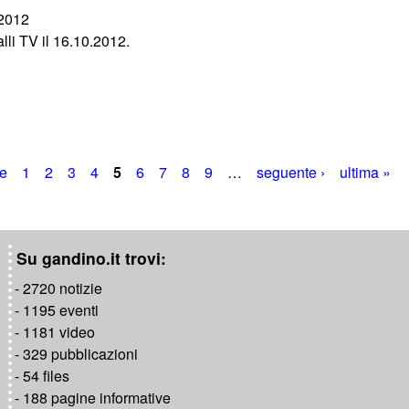
/2012
lli TV il 16.10.2012.
te
1
2
3
4
5
6
7
8
9
…
seguente ›
ultima »
Su gandino.it trovi:
- 2720 notizie
- 1195 eventi
- 1181 video
- 329 pubblicazioni
- 54 files
- 188 pagine informative