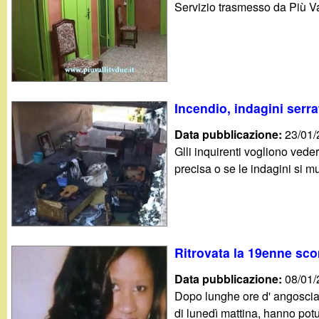
Servizio trasmesso da Più Va
g
a
n
Incendio, indagini serra
d
Data pubblicazione:
23/01
i
Glli inquirenti vogliono ved
precisa o se le indagini si m
n
o
.
Ritrovata la 19enne sc
Data pubblicazione:
08/01
i
Dopo lunghe ore d' angoscia 
di lunedì mattina, hanno potu