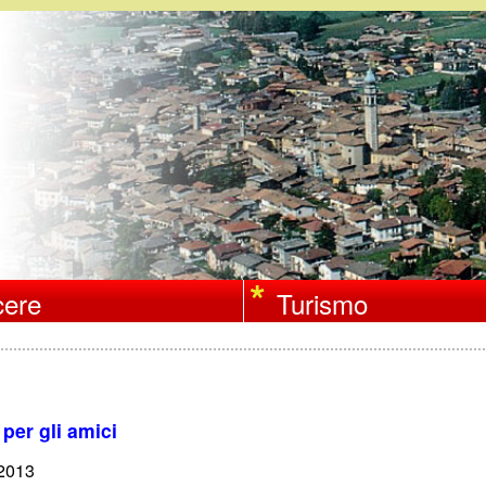
Salta
al
contenuto
principale
ere
Turismo
per gli amici
/2013