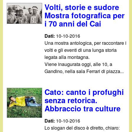
d
Volti, storie e sudore
c
i
Mostra fotografica per
a
i 70 anni del Cai
n
Dati:
10-10-2016
o
Una mostra antologica, per raccontare i
volti e gli eventi di una lunga storia
.
legata alla montagna.
Viene inaugurata oggi, alle 10, a
i
Gandino, nella sala Ferrari di piazza...
t
Cato: canto i profughi
senza retorica.
Abbraccio tra culture
Dati:
10-10-2016
Lo slogan del disco è diretto, chiaro: