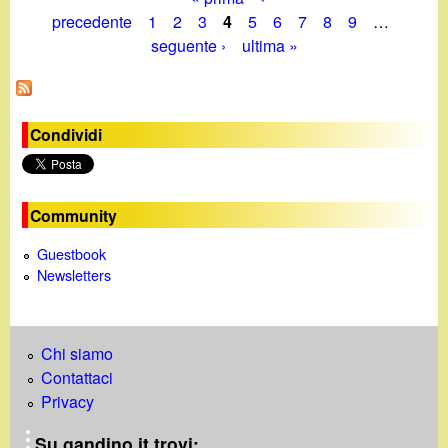
P
precedente
1
2
3
4
5
6
7
8
9
…
seguente ›
ultima »
a
g
i
Condividi
n
e
Community
Guestbook
Newsletters
Chi siamo
Contattaci
Privacy
Su gandino.it trovi: