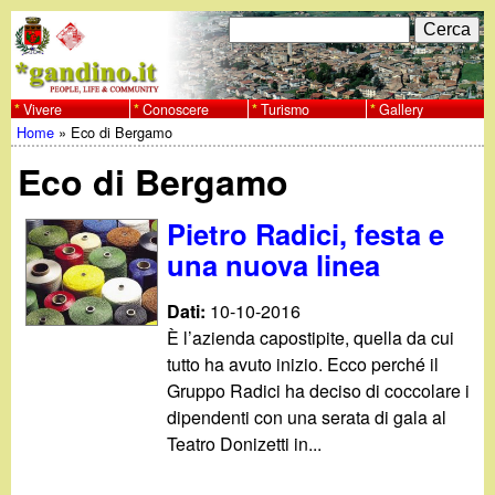
Salta
C
F
e
al
r
o
contenuto
c
Vivere
Conoscere
Turismo
Gallery
w
Home
»
Eco di Bergamo
principale
a
r
Tu
w
Eco di Bergamo
m
sei
w
d
Pietro Radici, festa e
qui
una nuova linea
i
.
r
Dati:
10-10-2016
g
È l’azienda capostipite, quella da cui
i
tutto ha avuto inizio. Ecco perché il
a
c
Gruppo Radici ha deciso di coccolare i
dipendenti con una serata di gala al
e
n
Teatro Donizetti in...
r