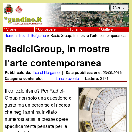
Salta
C
F
e
al
r
o
contenuto
c
Vivere
Conoscere
Turismo
Gallery
w
Home
»
Eco di Bergamo
»
RadiciGroup, in mostra l’arte contemporanea
principale
a
r
Tu
w
RadiciGroup, in mostra
m
sei
w
d
l’arte contemporanea
qui
i
.
Eco di Bergamo
|
23/09/2016
|
Pubblicato da:
Data pubblicazione:
Lancio evento
|
3171
Categoria contenuto:
Letture:
r
g
Il collezionismo? Per Radici-
i
Group non solo una questione di
a
c
gusto ma un percorso di ricerca
che negli anni ha invitato
e
n
numerosi artisti a creare opere
r
specificamente pensate per le