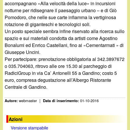
accompagnano «Alla velocità della luce» in incursioni
notturne per ridisegnare il paesaggio urbano – e di Giò
Pomodoro, che nelle sue carte infiamma la vertiginosa
rotazione di giganteschi e tecnologici soli.
Un posto speciale sembra infine riservato alla ricerca sullo
spazio e sui materiali condotta da artisti come Agostino
Bonalumi ed Enrico Castellani, fino ai «Cementarmati » di
Giuseppe Uncini.
Per partecipare: prenotazione obbligatoria al 342.3897672
o 035.704063, ritrovo alle ore 15.30 al parcheggio di
RadiciGroup in via Ca’ Antonelli 55 a Gandino; costo 5
euro, compresa degustazione all’Albergo Ristorante
Centrale di Gandino.
webmaster
|
01-10-2016
Autore:
Data di inserimento:
Azioni
Versione stampabile