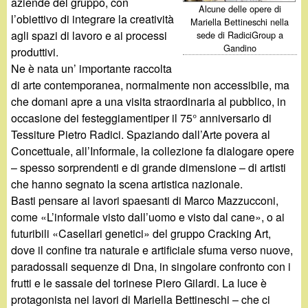
d
aziende del gruppo, con
Alcune delle opere di
c
l’obiettivo di integrare la creatività
Mariella Bettineschi nella
i
agli spazi di lavoro e ai processi
sede di RadiciGroup a
a
Gandino
produttivi.
n
Ne è nata un’ importante raccolta
di arte contemporanea, normalmente non accessibile, ma
o
che domani apre a una visita straordinaria al pubblico, in
occasione dei festeggiamentiper il 75° anniversario di
.
Tessiture Pietro Radici. Spaziando dall’Arte povera al
Concettuale, all’Informale, la collezione fa dialogare opere
i
– spesso sorprendenti e di grande dimensione – di artisti
che hanno segnato la scena artistica nazionale.
t
Basti pensare ai lavori spaesanti di Marco Mazzucconi,
come «L’informale visto dall’uomo e visto dal cane», o ai
futuribili «Casellari genetici» del gruppo Cracking Art,
dove il confine tra naturale e artificiale sfuma verso nuove,
paradossali sequenze di Dna, in singolare confronto con i
frutti e le sassaie del torinese Piero Gilardi. La luce è
protagonista nei lavori di Mariella Bettineschi – che ci