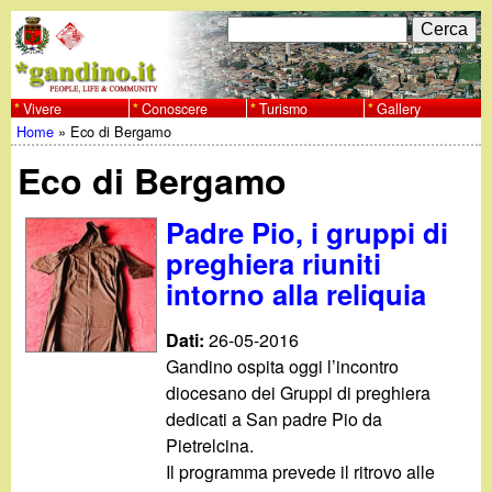
Salta
C
F
e
al
r
o
contenuto
c
Vivere
Conoscere
Turismo
Gallery
w
Home
»
Eco di Bergamo
principale
a
r
Tu
w
Eco di Bergamo
m
sei
w
d
Padre Pio, i gruppi di
qui
preghiera riuniti
i
.
intorno alla reliquia
r
g
Dati:
26-05-2016
i
Gandino ospita oggi l’incontro
a
c
diocesano dei Gruppi di preghiera
dedicati a San padre Pio da
e
n
Pietrelcina.
r
Il programma prevede il ritrovo alle