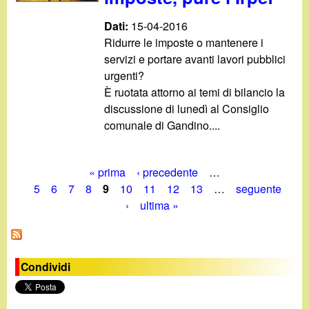
Dati:
15-04-2016
Ridurre le imposte o mantenere i
servizi e portare avanti lavori pubblici
urgenti?
È ruotata attorno ai temi di bilancio la
discussione di lunedì al Consiglio
comunale di Gandino....
« prima
‹ precedente
…
P
5
6
7
8
9
10
11
12
13
…
seguente
›
ultima »
a
g
i
Condividi
n