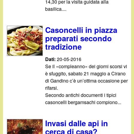
d
14,30 per la visita guidata alla
c
basilica....
i
a
n
Casoncelli in piazza
preparati secondo
o
tradizione
.
Dati:
20-05-2016
Se il «compleanno» dei giorni scorsi vi
i
è sfuggito, sabato 21 maggio a Cirano
di Gandino c’è un’ottima occasione per
t
rifarsi.
Secondo antichi documenti i tipici
casoncelli bergamsachi compiono...
Invasi dalle api in
cerca di casa?