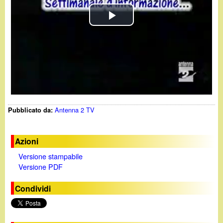
d
c
i
P
a
n
l
o
a
y
.
Antenna 2 TV
Pubblicato da:
V
i
i
t
Azioni
Versione stampabile
d
Versione PDF
e
Condividi
o