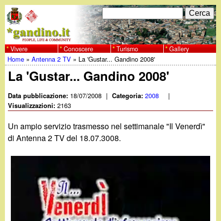
Salta
C
F
e
al
r
o
contenuto
c
Vivere
Conoscere
Turismo
Gallery
w
Home
»
Antenna 2 TV
»
La 'Gustar... Gandino 2008'
principale
a
r
Tu
La 'Gustar... Gandino 2008'
w
m
sei
18/07/2008
|
2008
|
Data pubblicazione:
Categoria:
w
d
2163
qui
Visualizzazioni:
i
.
Un ampio servizio trasmesso nel settimanale "Il Venerdì"
r
di Antenna 2 TV del 18.07.3008.
g
i
a
c
e
n
r