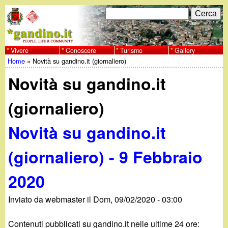
Salta
C
F
e
al
r
o
contenuto
c
Vivere
Conoscere
Turismo
Gallery
w
Home
»
Novità su gandino.it (giornaliero)
principale
a
r
Tu
w
Novità su gandino.it
m
sei
w
d
(giornaliero)
qui
i
.
Novità su gandino.it
r
g
(giornaliero) - 9 Febbraio
i
a
2020
c
e
n
Inviato da
webmaster
il
Dom, 09/02/2020 - 03:00
r
Contenuti pubblicati su gandino.it nelle ultime 24 ore: