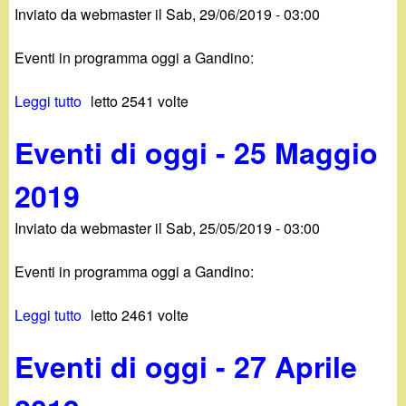
Inviato da
webmaster
il
Sab, 29/06/2019 - 03:00
t
i
à
t
Eventi in programma oggi a Gandino:
s
(
u
g
Leggi tutto
s
letto 2541 volte
g
i
u
a
o
Eventi di oggi - 25 Maggio
E
n
r
v
d
n
2019
e
i
a
n
n
l
Inviato da
webmaster
il
Sab, 25/05/2019 - 03:00
t
o
i
i
.
e
Eventi in programma oggi a Gandino:
d
i
r
i
t
o
Leggi tutto
s
letto 2461 volte
o
(
)
u
g
g
-
Eventi di oggi - 27 Aprile
E
g
i
9
v
i
o
F
e
-