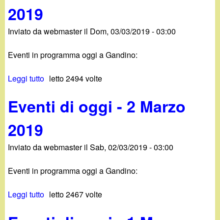
2
r
2019
e
-
0
e
n
2
1
2
Inviato da
webmaster
il
Dom, 03/03/2019 - 03:00
t
7
9
0
i
A
1
Eventi in programma oggi a Gandino:
d
p
9
i
r
Leggi tutto
s
letto 2494 volte
o
i
u
g
l
Eventi di oggi - 2 Marzo
E
g
e
v
i
2
2019
e
-
0
n
3
1
Inviato da
webmaster
il
Sab, 02/03/2019 - 03:00
t
0
9
i
M
Eventi in programma oggi a Gandino:
d
a
i
r
Leggi tutto
s
letto 2467 volte
o
z
u
g
o
E
g