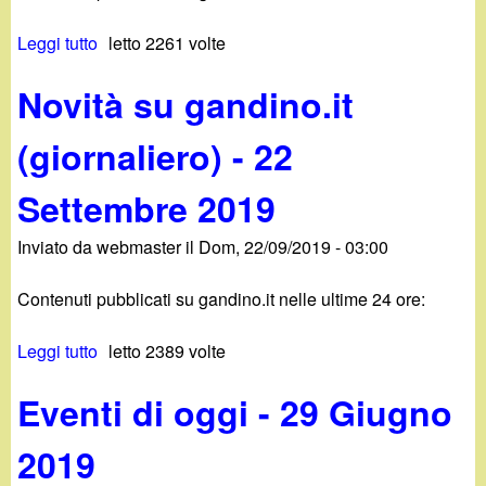
d
c
i
Leggi tutto
s
letto 2261 volte
a
u
Novità su gandino.it
n
N
o
(giornaliero) - 22
o
v
i
Settembre 2019
.
t
à
Inviato da
webmaster
il
Dom, 22/09/2019 - 03:00
i
s
u
Contenuti pubblicati su gandino.it nelle ultime 24 ore:
t
g
a
Leggi tutto
s
letto 2389 volte
n
u
d
Eventi di oggi - 29 Giugno
N
i
o
n
2019
v
o
i
.