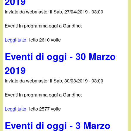
2019
r
e
n
2
n
b
Inviato da
webmaster
il
Sab, 27/04/2019 - 03:00
t
9
a
b
i
G
l
r
Eventi in programma oggi a Gandino:
d
i
i
a
i
u
e
i
Leggi tutto
s
letto 2610 volte
o
g
r
o
u
g
n
o
2
Eventi di oggi - 30 Marzo
E
g
o
)
0
v
i
2
-
2
2019
e
-
0
2
0
n
2
1
2
Inviato da
webmaster
il
Sab, 30/03/2019 - 03:00
t
5
9
S
i
M
e
Eventi in programma oggi a Gandino:
d
a
t
i
g
t
Leggi tutto
s
letto 2577 volte
o
g
e
u
g
i
m
Eventi di oggi - 3 Marzo
E
g
o
b
v
i