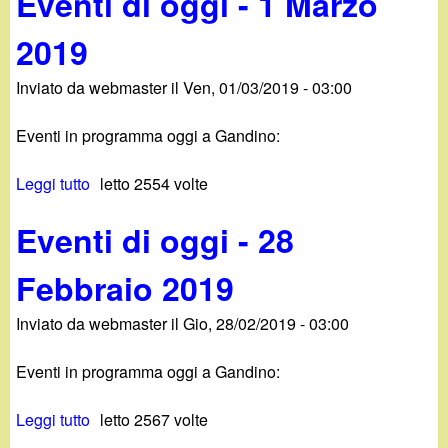
Eventi di oggi - 1 Marzo
2
v
i
0
2019
e
-
1
n
3
9
Inviato da
webmaster
il
Ven, 01/03/2019 - 03:00
t
M
i
a
Eventi in programma oggi a Gandino:
d
r
i
z
Leggi tutto
s
letto 2554 volte
o
o
u
g
2
Eventi di oggi - 28
E
g
0
v
i
1
Febbraio 2019
e
-
9
n
2
Inviato da
webmaster
il
Gio, 28/02/2019 - 03:00
t
M
i
a
Eventi in programma oggi a Gandino:
d
r
i
z
Leggi tutto
s
letto 2567 volte
o
o
u
g