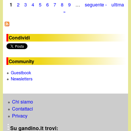
2
1
2
3
4
5
6
7
8
9
…
seguente ›
ultima
E
g
0
P
»
v
i
1
e
-
a
9
n
1
g
t
M
Condividi
i
a
i
d
r
i
n
z
Community
o
o
e
g
2
Guestbook
g
0
Newsletters
i
1
-
9
2
Chi siamo
8
Contattaci
F
Privacy
e
b
Su gandino.it trovi: