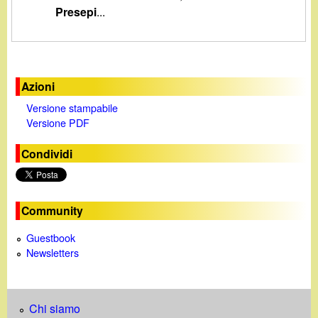
d
Presepi
...
c
i
a
n
Azioni
o
Versione stampabile
Versione PDF
.
Condividi
i
t
Community
Guestbook
Newsletters
Chi siamo