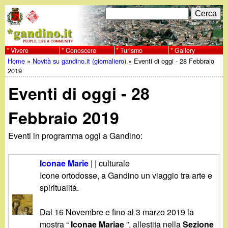
Salta
C
F
e
al
r
o
contenuto
c
Vivere
Conoscere
Turismo
Gallery
w
Home
»
Novità su gandino.it (giornaliero)
»
Eventi di oggi - 28 Febbraio
principale
a
r
Tu
2019
w
m
Eventi di oggi - 28
sei
w
d
qui
Febbraio 2019
i
.
Eventi in programma oggi a Gandino:
r
g
i
Iconae Marie
| | culturale
a
Icone ortodosse, a Gandino un viaggio tra arte e
c
spiritualità.
e
n
Dal 16 Novembre e fino al 3 marzo 2019 la
r
mostra “
Iconae Mariae
”, allestita nella
Sezione