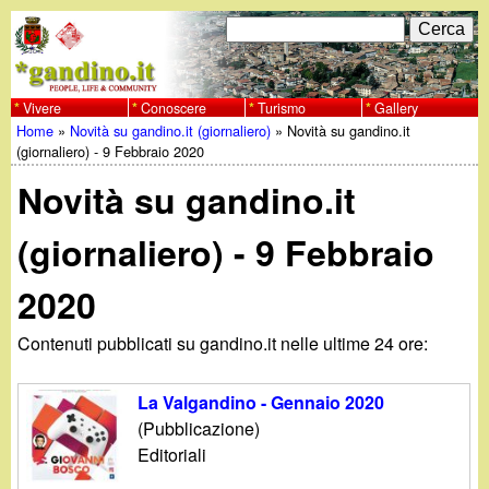
Salta
C
F
e
al
r
o
contenuto
c
Vivere
Conoscere
Turismo
Gallery
w
Home
»
Novità su gandino.it (giornaliero)
»
Novità su gandino.it
principale
a
r
Tu
(giornaliero) - 9 Febbraio 2020
w
m
Novità su gandino.it
sei
w
d
qui
(giornaliero) - 9 Febbraio
i
.
2020
r
g
i
Contenuti pubblicati su gandino.it nelle ultime 24 ore:
a
c
La Valgandino - Gennaio 2020
e
n
(Pubblicazione)
Editoriali
r