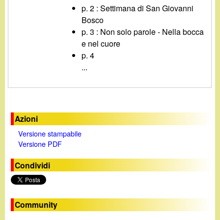
d
p. 2 : Settimana di San Giovanni
c
i
Bosco
a
p. 3 : Non solo parole - Nella bocca
n
e nel cuore
p. 4
o
...
.
i
Azioni
Versione stampabile
t
Versione PDF
Condividi
Community