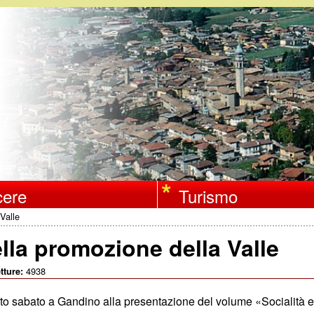
Salta
al
contenuto
principale
ere
Turismo
Valle
lla promozione della Valle
4938
tture:
o sabato a Gandino alla presentazione del volume «Socialità e s