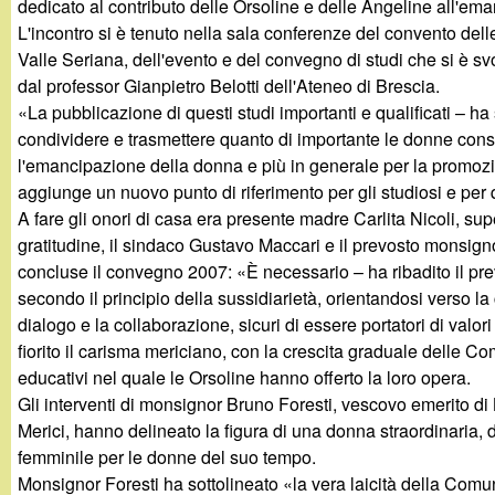
dedicato al contributo delle Orsoline e delle Angeline all'em
g
L'incontro si è tenuto nella sala conferenze del convento de
Valle Seriana, dell'evento e del convegno di studi che si è svo
a
dal professor Gianpietro Belotti dell'Ateneo di Brescia.
«La pubblicazione di questi studi importanti e qualificati – h
n
condividere e trasmettere quanto di importante le donne consa
l'emancipazione della donna e più in generale per la promozio
d
aggiunge un nuovo punto di riferimento per gli studiosi e per 
A fare gli onori di casa era presente madre Carlita Nicoli, su
i
gratitudine, il sindaco Gustavo Maccari e il prevosto monsignor
concluse il convegno 2007: «È necessario – ha ribadito il pre
n
secondo il principio della sussidiarietà, orientandosi verso la
dialogo e la collaborazione, sicuri di essere portatori di valor
o
fiorito il carisma mericiano, con la crescita graduale delle Co
educativi nel quale le Orsoline hanno offerto la loro opera.
.
Gli interventi di monsignor Bruno Foresti, vescovo emerito di B
Merici, hanno delineato la figura di una donna straordinaria, 
i
femminile per le donne del suo tempo.
Monsignor Foresti ha sottolineato «la vera laicità della Comu