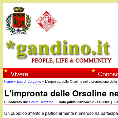
w
Vivere
Conosc
Home
»
Eco di Bergamo
»
L'impronta delle Orsoline nella promozione della 
w
Tu
L'impronta delle Orsoline ne
w
sei
Eco di Bergamo
|
26/11/2008
|
Pubblicato da:
Data pubblicazione:
Le
qui
.
Un pubblico attento e particolarmente numeroso ha partecipat