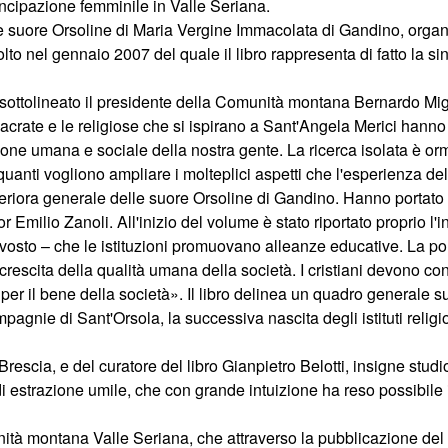
ancipazione femminile in Valle Seriana.
lle suore Orsoline di Maria Vergine Immacolata di Gandino, orga
lto nel gennaio 2007 del quale il libro rappresenta di fatto la si
a sottolineato il presidente della Comunità montana Bernardo Mig
crate e le religiose che si ispirano a Sant'Angela Merici hanno 
ne umana e sociale della nostra gente. La ricerca isolata è orm
quanti vogliono ampliare i molteplici aspetti che l'esperienza d
periora generale delle suore Orsoline di Gandino. Hanno portato 
 Emilio Zanoli. All'inizio del volume è stato riportato proprio l
vosto – che le istituzioni promuovano alleanze educative. La poli
 crescita della qualità umana della società. I cristiani devono co
i per il bene della società». Il libro delinea un quadro generale su
mpagnie di Sant'Orsola, la successiva nascita degli istituti relig
rescia, e del curatore del libro Gianpietro Belotti, insigne stud
di estrazione umile, che con grande intuizione ha reso possibile 
nità montana Valle Seriana, che attraverso la pubblicazione del 