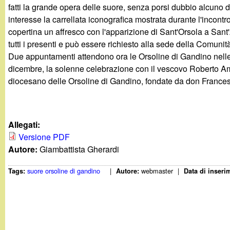
t
fatti la grande opera delle suore, senza porsi dubbio alcuno 
interesse la carrellata iconografica mostrata durante l'incontro
copertina un affresco con l'apparizione di Sant'Orsola a San
tutti i presenti e può essere richiesto alla sede della Comun
Due appuntamenti attendono ora le Orsoline di Gandino nelle p
dicembre, la solenne celebrazione con il vescovo Roberto Amad
diocesano delle Orsoline di Gandino, fondate da don Franc
Allegati:
Versione PDF
Autore:
Giambattista Gherardi
suore orsoline di gandino
|
webmaster
|
Tags:
Autore:
Data di inseri