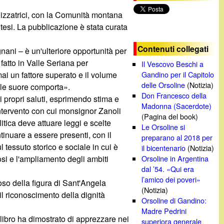
c
nizzatrici, con la Comunità montana
ntesi. La pubblicazione è stata curata
a
Contenuti collegati
nani – è un'ulteriore opportunità per
fatto in Valle Seriana per
Il Vescovo Beschi a
ai un fattore superato e il volume
Gandino per il Capitolo
delle Orsoline
(Notizia)
elle suore comporta».
Don Francesco della
i propri saluti, esprimendo stima e
Madonna (Sacerdote)
'intervento con cui monsignor Zanoli
(Pagina del book)
tica deve attuare leggi e scelte
Le Orsoline si
ntinuare a essere presenti, con il
preparano al 2018 per
l tessuto storico e sociale in cui è
il bicentenario
(Notizia)
iosi e l'ampliamento degli ambiti
Orsoline in Argentina
dal ’54. «Qui era
l’amico dei poveri»
ioso della figura di Sant'Angela
(Notizia)
il riconoscimento della dignità
Orsoline di Gandino:
Madre Pedrini
libro ha dimostrato di apprezzare nei
superiora generale