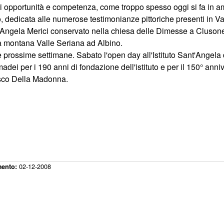
di opportunità e competenza, come troppo spesso oggi si fa in am
, dedicata alle numerose testimonianze pittoriche presenti in Vall
t'Angela Merici conservato nella chiesa delle Dimesse a Cluson
ità montana Valle Seriana ad Albino.
rossime settimane. Sabato l'open day all'Istituto Sant'Angela di
ei per i 190 anni di fondazione dell'istituto e per il 150° anni
esco Della Madonna.
02-12-2008
mento: