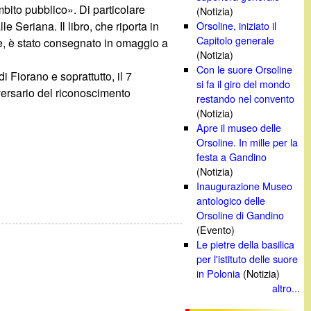
bito pubblico». Di particolare
(Notizia)
e Seriana. Il libro, che riporta in
Orsoline, iniziato il
Capitolo generale
e, è stato consegnato in omaggio a
(Notizia)
Con le suore Orsoline
 Fiorano e soprattutto, il 7
si fa il giro del mondo
versario del riconoscimento
restando nel convento
(Notizia)
Apre il museo delle
Orsoline. In mille per la
festa a Gandino
(Notizia)
Inaugurazione Museo
antologico delle
Orsoline di Gandino
(Evento)
Le pietre della basilica
per l'istituto delle suore
in Polonia
(Notizia)
altro...