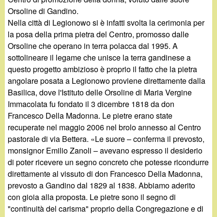
d
c
Orsoline di Gandino.
i
Nella città di Legionowo si è infatti svolta la cerimonia per
a
la posa della prima pietra del Centro, promosso dalle
n
Orsoline che operano in terra polacca dal 1995. A
sottolineare il legame che unisce la terra gandinese a
o
questo progetto ambizioso è proprio il fatto che la pietra
angolare posata a Legionowo proviene direttamente dalla
.
Basilica, dove l'Istituto delle Orsoline di Maria Vergine
Immacolata fu fondato il 3 dicembre 1818 da don
i
Francesco Della Madonna. Le pietre erano state
recuperate nel maggio 2006 nel brolo annesso al Centro
t
pastorale di via Bettera. «Le suore – conferma il prevosto,
monsignor Emilio Zanoli – avevano espresso il desiderio
di poter ricevere un segno concreto che potesse ricondurre
direttamente al vissuto di don Francesco Della Madonna,
prevosto a Gandino dal 1829 al 1838. Abbiamo aderito
con gioia alla proposta. Le pietre sono il segno di
"continuità del carisma" proprio della Congregazione e di