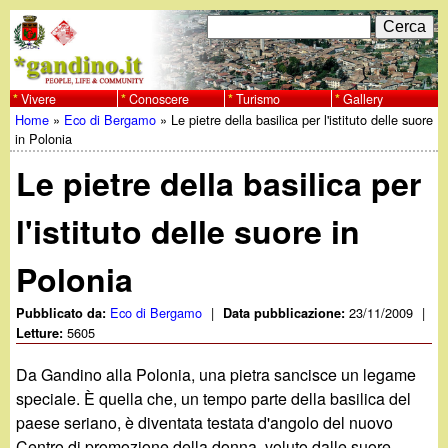
Salta
C
F
e
al
r
o
contenuto
c
Vivere
Conoscere
Turismo
Gallery
w
Home
»
Eco di Bergamo
»
Le pietre della basilica per l'istituto delle suore
principale
a
r
Tu
in Polonia
w
m
Le pietre della basilica per
sei
w
d
qui
l'istituto delle suore in
i
.
Polonia
r
g
i
Eco di Bergamo
|
23/11/2009
|
Pubblicato da:
Data pubblicazione:
5605
Letture:
a
c
Da Gandino alla Polonia, una pietra sancisce un legame
e
n
speciale. È quella che, un tempo parte della basilica del
paese seriano, è diventata testata d'angolo del nuovo
r
Centro di promozione della donna, voluto dalle suore